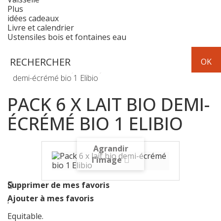
Plus
idées cadeaux
Livre et calendrier
Ustensiles bois et fontaines eau
Frais
lait
Pack 6 x lait bio
demi-écrémé bio 1 Elibio
PACK 6 X LAIT BIO DEMI-
ÉCRÉMÉ BIO 1 ELIBIO
Agrandir
l'image
Supprimer de mes favoris
Ajouter à mes favoris
Equitable.