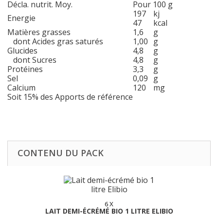
Décla. nutrit. Moy.
Pour 100 g
197
kj
Energie
47
kcal
Matières grasses
1,6
g
dont Acides gras saturés
1,00
g
Glucides
4,8
g
dont Sucres
4,8
g
Protéines
3,3
g
Sel
0,09
g
Calcium
120
mg
Soit 15% des Apports de référence
CONTENU DU PACK
6 X
LAIT DEMI-ÉCRÉMÉ BIO 1 LITRE ELIBIO