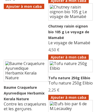
Ajouter à mon caba
Ajouter à mon caba
Chutney raisin oignon
bio 105 g Le voyage de
Mamabé
Le voyage de Mamabé
4,50 €
Ajouter à mon caba
Tofu nature 250g Elibio
Tofu nature 250g Elibio
Baume Craquelure
2,25 €
Ayurvedique Herbamix
Ajouter à mon caba
Kerala Nature
Contre les craquelures
et les gerçures.