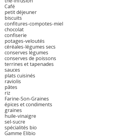
thé-infusion
Café
petit déjeuner
biscuits
confitures-compotes-miel
chocolat
confiserie
potages-veloutés
céréales-légumes secs
conserves légumes
conserves de poissons
terrines et tapenades
sauces
plats cuisinés
raviolis
pâtes
riz
Farine-Son-Graines
épices et condiments
graines
huile-vinaigre
sel-sucre
spécialités bio
Gamme Elibio