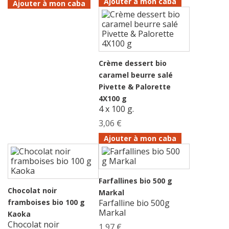
Ajouter à mon caba
Ajouter à mon caba
Crème dessert bio
caramel beurre salé
Pivette & Palorette
4X100 g
4 x 100 g.
3,06 €
Ajouter à mon caba
Farfallines bio 500 g
Chocolat noir
Markal
framboises bio 100 g
Farfalline bio 500g
Markal
Kaoka
Chocolat noir
1,97 €