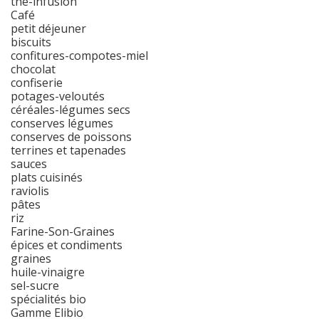
thé-infusion
Café
petit déjeuner
biscuits
confitures-compotes-miel
chocolat
confiserie
potages-veloutés
céréales-légumes secs
conserves légumes
conserves de poissons
terrines et tapenades
sauces
plats cuisinés
raviolis
pâtes
riz
Farine-Son-Graines
épices et condiments
graines
huile-vinaigre
sel-sucre
spécialités bio
Gamme Elibio