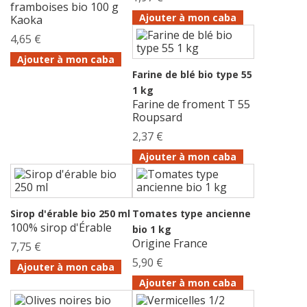
framboises bio 100 g
Ajouter à mon caba
Kaoka
4,65 €
Ajouter à mon caba
Farine de blé bio type 55
1 kg
Farine de froment T 55
Roupsard
2,37 €
Ajouter à mon caba
Sirop d'érable bio 250 ml
Tomates type ancienne
100% sirop d'Érable
bio 1 kg
Origine France
7,75 €
5,90 €
Ajouter à mon caba
Ajouter à mon caba