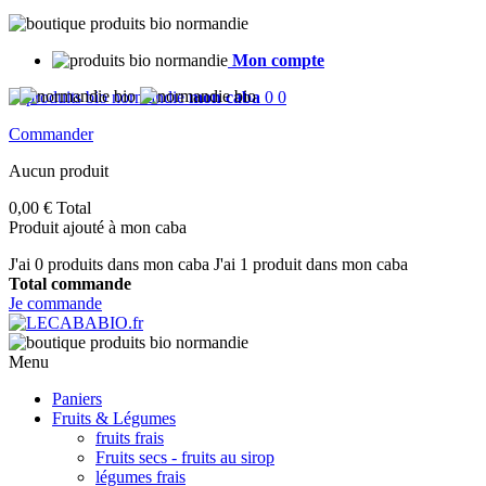
Mon compte
mon caba
0
0
Commander
Aucun produit
0,00 €
Total
Produit ajouté à mon caba
J'ai
0
produits dans mon caba
J'ai 1 produit dans mon caba
Total commande
Je commande
Menu
Paniers
Fruits & Légumes
fruits frais
Fruits secs - fruits au sirop
légumes frais