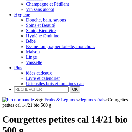
Champagne et Pétillant
Vin sans alcool
Hygiène
Douche, bain, savons
Soins et Beauté
Santé, Bien-être
Hygiène féminine
Bébé
Essuie-tout, papier toilette, mouchoir.
Maison
Linge
Vaisselle
Plus
idées cadeaux
Livre et calendrier
Ustensiles bois et fontaines eau
&gt;
Fruits & Légumes
>
légumes frais
>
Courgettes
petites cal 14/21 bio 500 g
Courgettes petites cal 14/21 bio
500 g