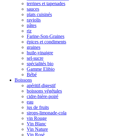
terrines et tapenades
sauces
plats cuisinés
raviolis
pâtes
riz
Farine-Son-Graines
épices et condiments
graines
huile-vinaigre
sel-sucre
spécialités bio
Gamme Elibio
Bébé
Boissons
apéritif-digestif
boissons végétales
cidre-bière-poiré
eau
jus de fruits
sirops-limonade-cola
vin Rouge
Vin Blanc
Vin Nature
Vin Rosé