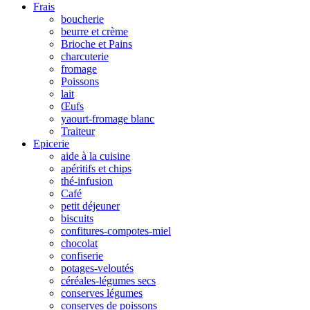
Frais
boucherie
beurre et crème
Brioche et Pains
charcuterie
fromage
Poissons
lait
Œufs
yaourt-fromage blanc
Traiteur
Epicerie
aide à la cuisine
apéritifs et chips
thé-infusion
Café
petit déjeuner
biscuits
confitures-compotes-miel
chocolat
confiserie
potages-veloutés
céréales-légumes secs
conserves légumes
conserves de poissons