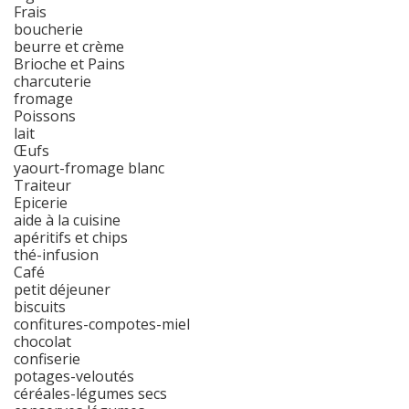
Frais
boucherie
beurre et crème
Brioche et Pains
charcuterie
fromage
Poissons
lait
Œufs
yaourt-fromage blanc
Traiteur
Epicerie
aide à la cuisine
apéritifs et chips
thé-infusion
Café
petit déjeuner
biscuits
confitures-compotes-miel
chocolat
confiserie
potages-veloutés
céréales-légumes secs