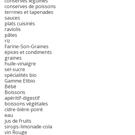
conserves légumes
conserves de poissons
terrines et tapenades
sauces
plats cuisinés
raviolis
pâtes
riz
Farine-Son-Graines
épices et condiments
graines
huile-vinaigre
sel-sucre
spécialités bio
Gamme Elibio
Bébé
Boissons
apéritif-digestif
boissons végétales
cidre-bière-poiré
eau
jus de fruits
sirops-limonade-cola
vin Rouge