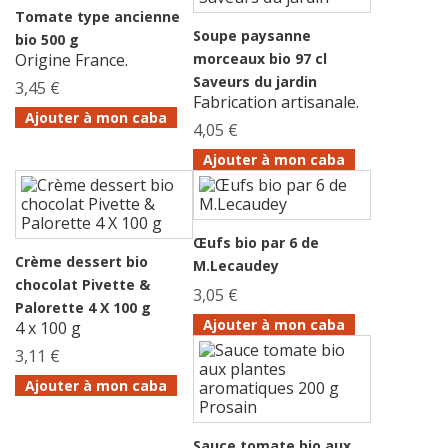
Tomate type ancienne
Soupe paysanne
bio 500 g
Origine France.
morceaux bio 97 cl
Saveurs du jardin
3,45 €
Fabrication artisanale.
Ajouter à mon caba
4,05 €
Ajouter à mon caba
Œufs bio par 6 de
Crème dessert bio
M.Lecaudey
chocolat Pivette &
3,05 €
Palorette 4 X 100 g
Ajouter à mon caba
4 x 100 g
3,11 €
Ajouter à mon caba
Sauce tomate bio aux