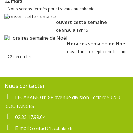
02 mars
Nous serons fermés pour travaux au cababio
ouvert cette semaine
de 9h30 à 18h45
Horaires semaine de Noël
ouverture exceptionnelle lundi
22 décembre
Nous contacter
LECABABIO.fr, 88 avenue division Leclerc 50200
COUTANCES
02.33.17.99.04
E-mail :
contact@lecababio.fr