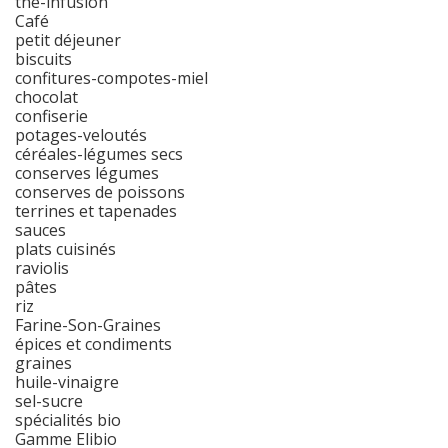
thé-infusion
Café
petit déjeuner
biscuits
confitures-compotes-miel
chocolat
confiserie
potages-veloutés
céréales-légumes secs
conserves légumes
conserves de poissons
terrines et tapenades
sauces
plats cuisinés
raviolis
pâtes
riz
Farine-Son-Graines
épices et condiments
graines
huile-vinaigre
sel-sucre
spécialités bio
Gamme Elibio