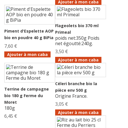
Ajouter à mon caba
Flageolets bio 370 ml
Piment d'Espelette AOP
Primeal
bio en poudre 40 g BiPia
poids net:350g Poids
net égoutté:240g.
7,60 €
3,50 €
Ajouter à mon caba
Ajouter à mon caba
Céleri branche bio la
Terrine de campagne
pièce env 500 g
bio 180 g Ferme du
Origine France.
Moret
3,05 €
180g
Ajouter à mon caba
6,45 €