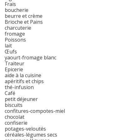
Frais
boucherie
beurre et crème
Brioche et Pains
charcuterie
fromage
Poissons
lait
Œufs
yaourt-fromage blanc
Traiteur
Epicerie
aide à la cuisine
apéritifs et chips
thé-infusion
Café
petit déjeuner
biscuits
confitures-compotes-miel
chocolat
confiserie
potages-veloutés
céréales-légumes secs