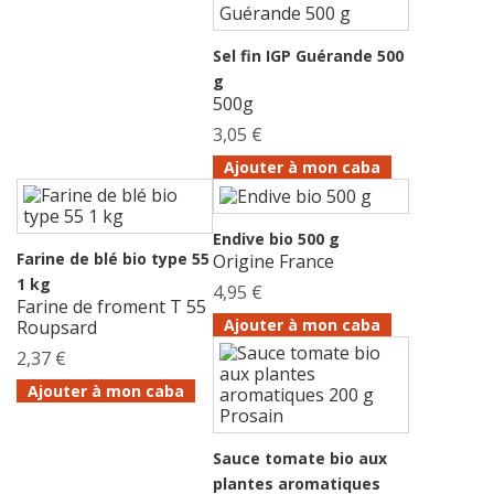
Sel fin IGP Guérande 500
g
500g
3,05 €
Ajouter à mon caba
Endive bio 500 g
Farine de blé bio type 55
Origine France
1 kg
4,95 €
Farine de froment T 55
Ajouter à mon caba
Roupsard
2,37 €
Ajouter à mon caba
Sauce tomate bio aux
plantes aromatiques