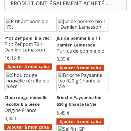
PRODUIT ONT ÉGALEMENT ACHETÉ...
P'tit Zef pom' bio 70cl
Jus de pomme bio 1 l
P'tit Zef pom 70 cl
Damien Lemasson
Damien Lemasson
Pur jus de pomme bio
16,15 €
3,35 €
Ajouter à mon caba
Ajouter à mon caba
Chou rouge nouvelle
Brioche Paysanne bio
récolte bio pièce
620 g Chante la Vie
Origine France.
6,45 €
3,40 €
Ajouter à mon caba
Ajouter à mon caba