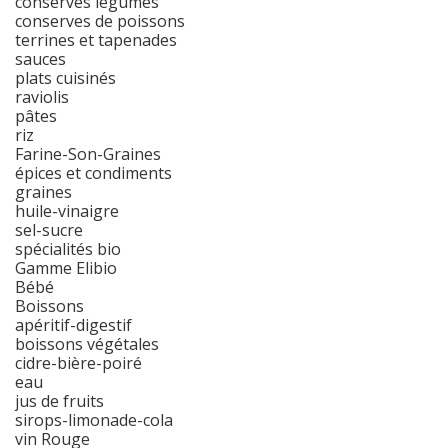
conserves légumes
conserves de poissons
terrines et tapenades
sauces
plats cuisinés
raviolis
pâtes
riz
Farine-Son-Graines
épices et condiments
graines
huile-vinaigre
sel-sucre
spécialités bio
Gamme Elibio
Bébé
Boissons
apéritif-digestif
boissons végétales
cidre-bière-poiré
eau
jus de fruits
sirops-limonade-cola
vin Rouge