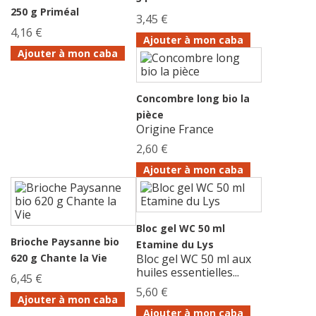
250 g Priméal
3,45 €
4,16 €
Ajouter à mon caba
Ajouter à mon caba
Concombre long bio la
pièce
Origine France
2,60 €
Ajouter à mon caba
Bloc gel WC 50 ml
Brioche Paysanne bio
Etamine du Lys
620 g Chante la Vie
Bloc gel WC 50 ml aux
huiles essentielles...
6,45 €
5,60 €
Ajouter à mon caba
Ajouter à mon caba