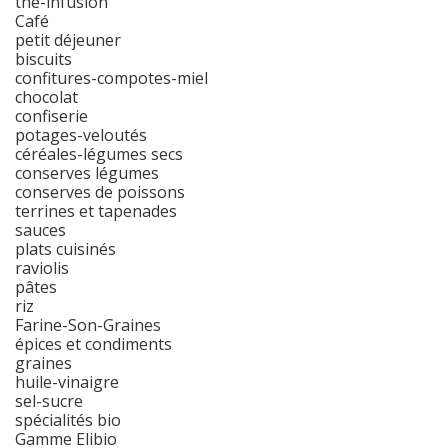
thé-infusion
Café
petit déjeuner
biscuits
confitures-compotes-miel
chocolat
confiserie
potages-veloutés
céréales-légumes secs
conserves légumes
conserves de poissons
terrines et tapenades
sauces
plats cuisinés
raviolis
pâtes
riz
Farine-Son-Graines
épices et condiments
graines
huile-vinaigre
sel-sucre
spécialités bio
Gamme Elibio