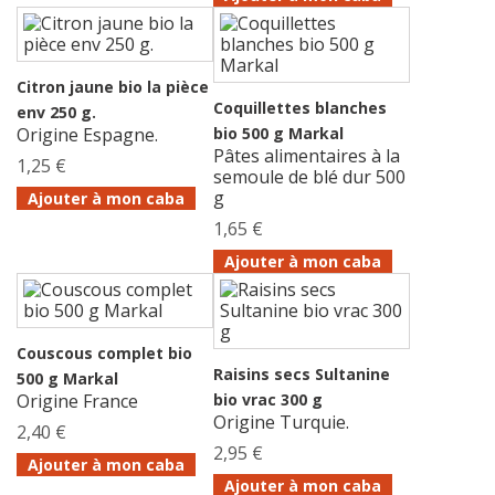
Citron jaune bio la pièce
Coquillettes blanches
env 250 g.
Origine Espagne.
bio 500 g Markal
Pâtes alimentaires à la
1,25 €
semoule de blé dur 500
g
Ajouter à mon caba
1,65 €
Ajouter à mon caba
Couscous complet bio
Raisins secs Sultanine
500 g Markal
Origine France
bio vrac 300 g
Origine Turquie.
2,40 €
2,95 €
Ajouter à mon caba
Ajouter à mon caba