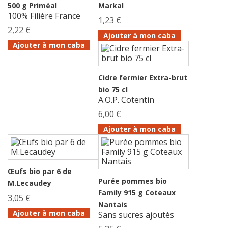
500 g Priméal
Markal
100% Filière France
1,23 €
2,22 €
Ajouter à mon caba
Ajouter à mon caba
Cidre fermier Extra-brut
bio 75 cl
A.O.P. Cotentin
6,00 €
Ajouter à mon caba
Œufs bio par 6 de
Purée pommes bio
M.Lecaudey
Family 915 g Coteaux
3,05 €
Nantais
Ajouter à mon caba
Sans sucres ajoutés