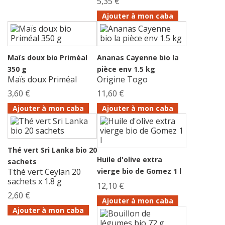
5,35 €
Ajouter à mon caba
Maïs doux bio Priméal
Ananas Cayenne bio la
350 g
pièce env 1.5 kg
Maïs doux Priméal
Origine Togo
3,60 €
11,60 €
Ajouter à mon caba
Ajouter à mon caba
Thé vert Sri Lanka bio 20
Huile d'olive extra
sachets
Tthé vert Ceylan 20
vierge bio de Gomez 1 l
sachets x 1.8 g
12,10 €
2,60 €
Ajouter à mon caba
Ajouter à mon caba