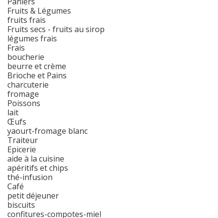
Paniers
Fruits & Légumes
fruits frais
Fruits secs - fruits au sirop
légumes frais
Frais
boucherie
beurre et crème
Brioche et Pains
charcuterie
fromage
Poissons
lait
Œufs
yaourt-fromage blanc
Traiteur
Epicerie
aide à la cuisine
apéritifs et chips
thé-infusion
Café
petit déjeuner
biscuits
confitures-compotes-miel