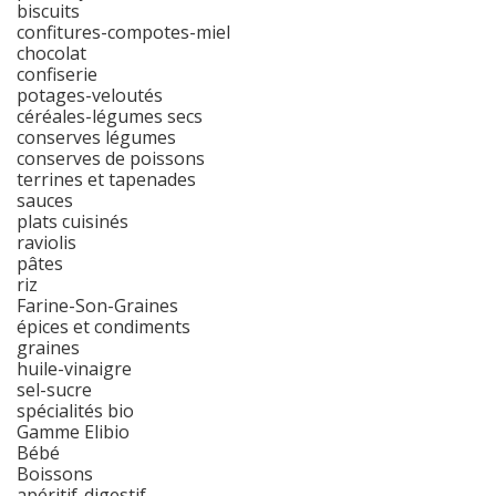
biscuits
confitures-compotes-miel
chocolat
confiserie
potages-veloutés
céréales-légumes secs
conserves légumes
conserves de poissons
terrines et tapenades
sauces
plats cuisinés
raviolis
pâtes
riz
Farine-Son-Graines
épices et condiments
graines
huile-vinaigre
sel-sucre
spécialités bio
Gamme Elibio
Bébé
Boissons
apéritif-digestif