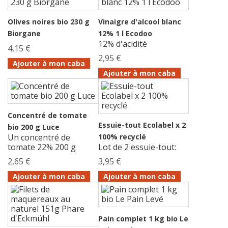
Olives noires bio 230 g
Vinaigre d'alcool blanc
Biorgane
12% 1 l Ecodoo
12% d'acidité
4,15 €
2,95 €
Ajouter à mon caba
Ajouter à mon caba
Concentré de tomate
Essuie-tout Ecolabel x 2
bio 200 g Luce
Un concentré de
100% recyclé
tomate 22% 200 g
Lot de 2 essuie-tout:
2,65 €
3,95 €
Ajouter à mon caba
Ajouter à mon caba
Pain complet 1 kg bio Le