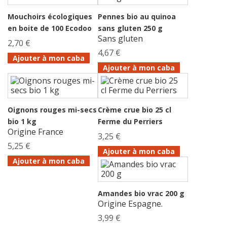
Mouchoirs écologiques
Pennes bio au quinoa
en boite de 100 Ecodoo
sans gluten 250 g
Sans gluten
2,70 €
4,67 €
Ajouter à mon caba
Ajouter à mon caba
Oignons rouges mi-secs
Crème crue bio 25 cl
bio 1 kg
Ferme du Perriers
Origine France
3,25 €
5,25 €
Ajouter à mon caba
Ajouter à mon caba
Amandes bio vrac 200 g
Origine Espagne.
3,99 €