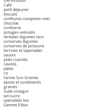
thé-infusion
Café
petit déjeuner
biscuits
confitures-compotes-miel
chocolat
confiserie
potages-veloutés
céréales-légumes secs
conserves légumes
conserves de poissons
terrines et tapenades
sauces
plats cuisinés
raviolis
pâtes
riz
Farine-Son-Graines
épices et condiments
graines
huile-vinaigre
sel-sucre
spécialités bio
Gamme Elibio