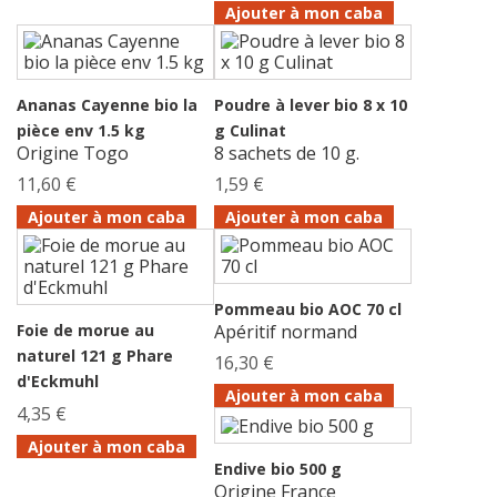
Ajouter à mon caba
Ananas Cayenne bio la
Poudre à lever bio 8 x 10
pièce env 1.5 kg
g Culinat
Origine Togo
8 sachets de 10 g.
11,60 €
1,59 €
Ajouter à mon caba
Ajouter à mon caba
Pommeau bio AOC 70 cl
Foie de morue au
Apéritif normand
naturel 121 g Phare
16,30 €
d'Eckmuhl
Ajouter à mon caba
4,35 €
Ajouter à mon caba
Endive bio 500 g
Origine France