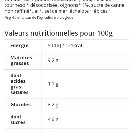
tournesol* désodorisée,
oignons* 1%,
sucre de
canne
non raffiné*, ail*, sel de mer, échalote*, épices*.
*Ingrédients issus de l'agriculture biologique
Valeurs nutritionnelles pour 100g
Energie
504 kJ / 121kcal
Matières
9,2 g
grasses
dont
acides
1,1 g
gras
saturés
Glucides
8,2 g
dont
4,6 g
sucres