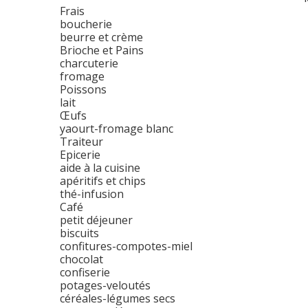
Frais
boucherie
beurre et crème
Brioche et Pains
charcuterie
fromage
Poissons
lait
Œufs
yaourt-fromage blanc
Traiteur
Epicerie
aide à la cuisine
apéritifs et chips
thé-infusion
Café
petit déjeuner
biscuits
confitures-compotes-miel
chocolat
confiserie
potages-veloutés
céréales-légumes secs