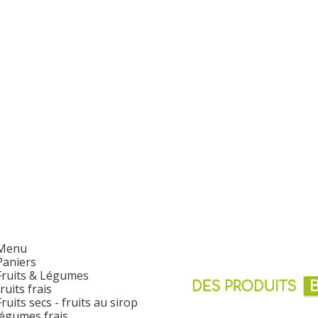
Menu
Paniers
Fruits & Légumes
fruits frais
Fruits secs - fruits au sirop
légumes frais