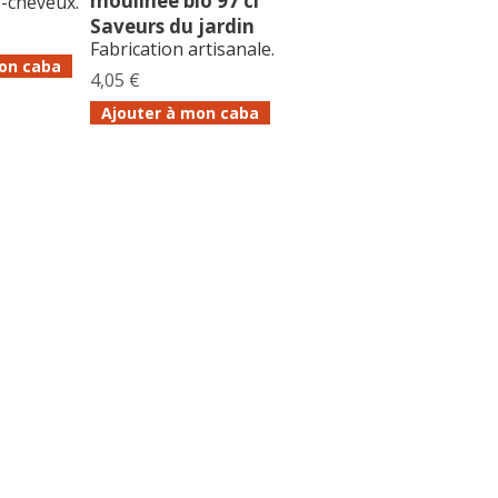
moulinée bio 97 cl
-cheveux.
Saveurs du jardin
Fabrication artisanale.
on caba
4,05 €
Ajouter à mon caba