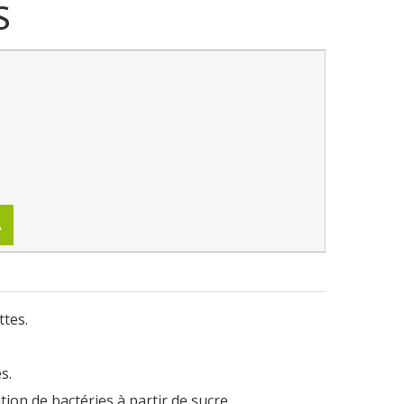
S
A
ttes.
s.
tion de bactéries à partir de sucre.