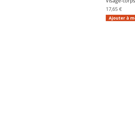
Visage-corps
17,65 €
Ajouter à m