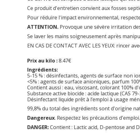
Ce produit d'entretien convient aux fosses septi
Pour réduire l'impact environnemental, respecte
ATTENTION.
Provoque une sévère irritation des
Se laver les mains soigneusement après manipul
EN CAS DE CONTACT AVEC LES YEUX: rincer avec pr
Prix au kilo :
8.47€
Ingrédients:
5-15 % : désinfectants, agents de surface non io
<5% : agents de surface anioniques, parfum 100%
Contient aussi : eau, viscosant, colorant 100% d'
Substance active biocide : acide lactique (CAS 79-
Désinfectant liquide prêt à l’emploi à usage mén
99,8% du total des ingrédients sont d'origine nat
Dangereux
. Respectez les précautions d'emploi.
DANGER:
Contient : Lactic acid, D-pentose and D