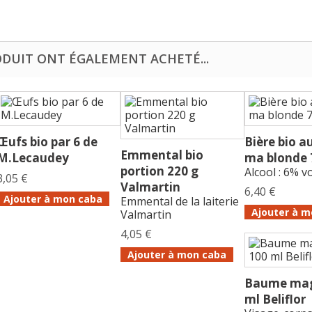
ODUIT ONT ÉGALEMENT ACHETÉ...
Œufs bio par 6 de
Bière bio a
Emmental bio
M.Lecaudey
ma blonde 7
portion 220 g
Alcool : 6% v
3,05 €
Valmartin
6,40 €
Ajouter à mon caba
Emmental de la laiterie
Ajouter à m
Valmartin
4,05 €
Ajouter à mon caba
Baume mag
ml Beliflor