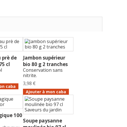
u prè de
Jambon supérieur
5 cl
bio 80 g 2 tranches
ol
Conservation sans
nitrite.
3,98 €
on caba
Ajouter à mon caba
ique 100
Soupe paysanne