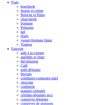
Frais
boucherie
beurre et crème
Brioche et Pains
charcuterie
fromage
Poissons
lait
Œufs
yaourt-fromage blanc
Traiteur
Epicerie
aide à la cuisine
apéritifs et chips
thé-infusion
Café
petit déjeuner
biscuits
confitures-compotes-miel
chocolat
confiserie
potages-veloutés
céréales-légumes secs
conserves légumes
conserves de poissons