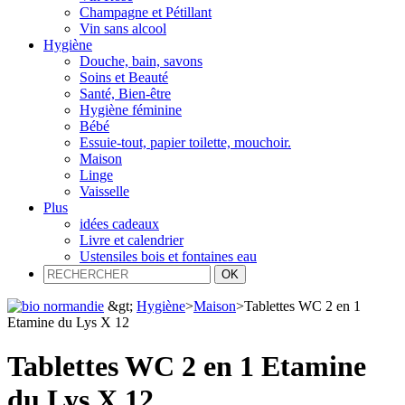
Champagne et Pétillant
Vin sans alcool
Hygiène
Douche, bain, savons
Soins et Beauté
Santé, Bien-être
Hygiène féminine
Bébé
Essuie-tout, papier toilette, mouchoir.
Maison
Linge
Vaisselle
Plus
idées cadeaux
Livre et calendrier
Ustensiles bois et fontaines eau
&gt;
Hygiène
>
Maison
>
Tablettes WC 2 en 1
Etamine du Lys X 12
Tablettes WC 2 en 1 Etamine
du Lys X 12