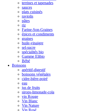
terrines et tapenades
sauces
plats cuisinés
raviolis
pâtes
riz
Farine-Son-Graines
épices et condiments
graines
huile-vinaigre
sel-sucre
spécialités bio
Gamme Elibio
Bébé
Boissons
apéritif-digestif
boissons végétales
cidre-bière-poiré
eau
jus de fruits
sirops-limonade-cola
vin Rouge
Vin Blanc
Vin Nature
Vin Rosé