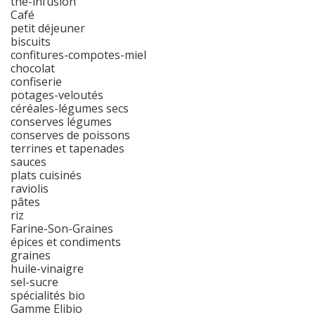
thé-infusion
Café
petit déjeuner
biscuits
confitures-compotes-miel
chocolat
confiserie
potages-veloutés
céréales-légumes secs
conserves légumes
conserves de poissons
terrines et tapenades
sauces
plats cuisinés
raviolis
pâtes
riz
Farine-Son-Graines
épices et condiments
graines
huile-vinaigre
sel-sucre
spécialités bio
Gamme Elibio