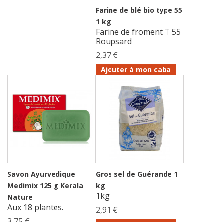
Farine de blé bio type 55
1 kg
Farine de froment T 55
Roupsard
2,37 €
Ajouter à mon caba
Savon Ayurvedique
Gros sel de Guérande 1
Medimix 125 g Kerala
kg
1kg
Nature
Aux 18 plantes.
2,91 €
3,75 €