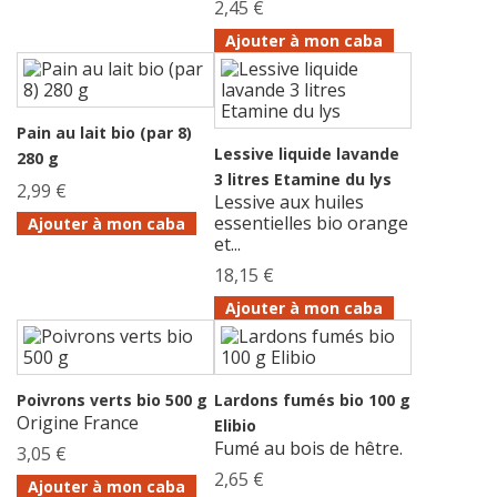
2,45 €
Ajouter à mon caba
Pain au lait bio (par 8)
Lessive liquide lavande
280 g
3 litres Etamine du lys
2,99 €
Lessive aux huiles
essentielles bio orange
Ajouter à mon caba
et...
18,15 €
Ajouter à mon caba
Poivrons verts bio 500 g
Lardons fumés bio 100 g
Origine France
Elibio
Fumé au bois de hêtre.
3,05 €
2,65 €
Ajouter à mon caba