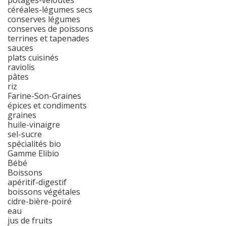
potages-veloutés
céréales-légumes secs
conserves légumes
conserves de poissons
terrines et tapenades
sauces
plats cuisinés
raviolis
pâtes
riz
Farine-Son-Graines
épices et condiments
graines
huile-vinaigre
sel-sucre
spécialités bio
Gamme Elibio
Bébé
Boissons
apéritif-digestif
boissons végétales
cidre-bière-poiré
eau
jus de fruits