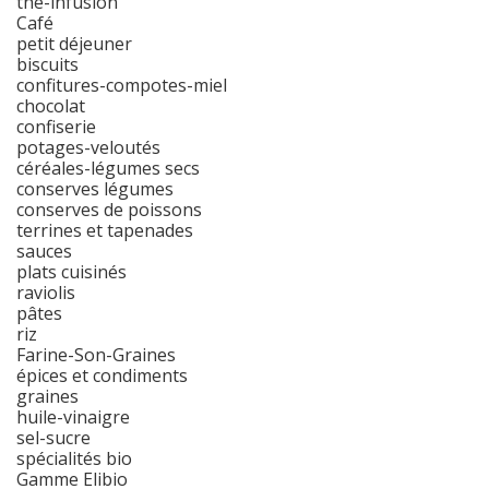
thé-infusion
Café
petit déjeuner
biscuits
confitures-compotes-miel
chocolat
confiserie
potages-veloutés
céréales-légumes secs
conserves légumes
conserves de poissons
terrines et tapenades
sauces
plats cuisinés
raviolis
pâtes
riz
Farine-Son-Graines
épices et condiments
graines
huile-vinaigre
sel-sucre
spécialités bio
Gamme Elibio