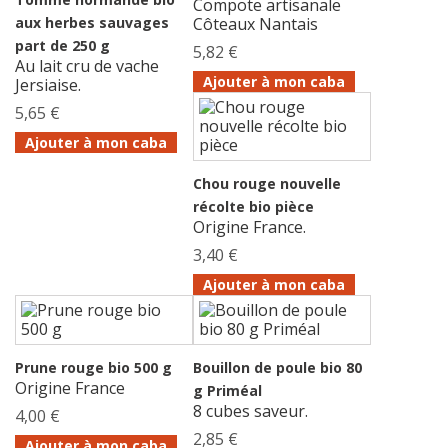
Compote artisanale
aux herbes sauvages
Côteaux Nantais
part de 250 g
5,82 €
Au lait cru de vache
Ajouter à mon caba
Jersiaise.
5,65 €
Ajouter à mon caba
Chou rouge nouvelle
récolte bio pièce
Origine France.
3,40 €
Ajouter à mon caba
Prune rouge bio 500 g
Bouillon de poule bio 80
Origine France
g Priméal
8 cubes saveur.
4,00 €
2,85 €
Ajouter à mon caba