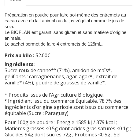
Préparation en poudre pour faire soi-même des entremets au
cacao avec du lait animal ou du jus végétal comme le jus de
soja.
Le BIOFLAN est garanti sans gluten et sans matière d’origine
animale.
Le sachet permet de faire 4 entremets de 125mL.
Prix au kilo :
52.00€
Ingrédients:
Sucre roux de canne*° (71%), amidon de maïs*,
gélifiants : carraghénanes, agar-agar* ; extrait de
vanille* (4%), poudre de gousses de vanille*.
* Produits issus de l’Agriculture Biologique.
° Ingrédient issu du commerce Équitable. 78.7% des
ingrédients d'origine agricole sont issus du commerce
équitable (Sucre : Paraguay).
Pour 100g de poudre : Energie 1585 kJ / 379 kcal ;
Matières grasses <0.5g dont acides gras saturés <0.1g ;
Glucides 94g dont sucres 72g ; Protéines <0.5g ; Sel