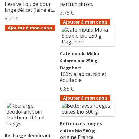
Lessive liquide pour
parfum citron.
linge délicat (laine et...
3,75 €
8,21 €
Ajouter à mon caba
Ajouter à mon caba
Café moulu Moka
Sidamo bio 250 g
Dagobert
100% arabica, bio et
équitable
6,85 €
Ajouter à mon caba
Betteraves rouges
cuites bio 500 g
Recharge déodorant
origine France