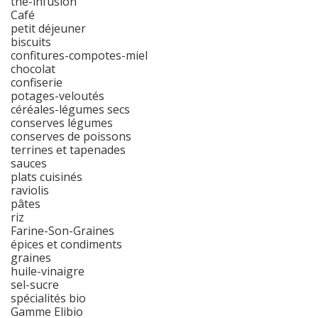
thé-infusion
Café
petit déjeuner
biscuits
confitures-compotes-miel
chocolat
confiserie
potages-veloutés
céréales-légumes secs
conserves légumes
conserves de poissons
terrines et tapenades
sauces
plats cuisinés
raviolis
pâtes
riz
Farine-Son-Graines
épices et condiments
graines
huile-vinaigre
sel-sucre
spécialités bio
Gamme Elibio