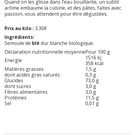
Quand on les glisse dans l’eau bouillante, un subtil
arôme embaume la cuisine, et des pâtes, faites avec
passion, vous attendent pour être dégustées.
Prix au kilo :
3.30€
Ingrédients:
Semoule de
blé
dur blanche biologique.
Déclaration nutritionnelle moyenne
Pour 100 g
1516 kj
Energie
358 kcal
Matières grasses
1,5 g
dont acides gras saturés
0,3 g
Glucides
73,0 g
dont sucres
3,0 g
Fibres alimentaires
3,0 g
Protéines
11,5 g
Sel
0,01 g