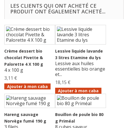
LES CLIENTS QUI ONT ACHETÉ CE
PRODUIT ONT ÉGALEMENT ACHETÉ...
Crème dessert bio
Lessive liquide lavande
chocolat Pivette &
3 litres Etamine du lys
Lessive aux huiles
Palorette 4 X 100 g
essentielles bio orange
4 x 100 g
et...
3,11 €
18,15 €
Ajouter à mon caba
Ajouter à mon caba
Hareng sauvage
Bouillon de poule bio 80
Norvège fumé 190 g
g Priméal
3 filets.
8 cubes saveur.