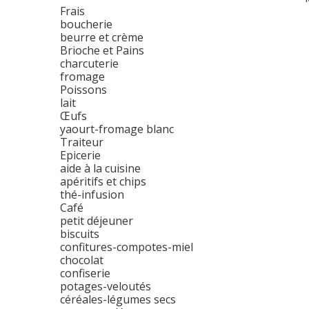
Frais
boucherie
beurre et crème
Brioche et Pains
charcuterie
fromage
Poissons
lait
Œufs
yaourt-fromage blanc
Traiteur
Epicerie
aide à la cuisine
apéritifs et chips
thé-infusion
Café
petit déjeuner
biscuits
confitures-compotes-miel
chocolat
confiserie
potages-veloutés
céréales-légumes secs