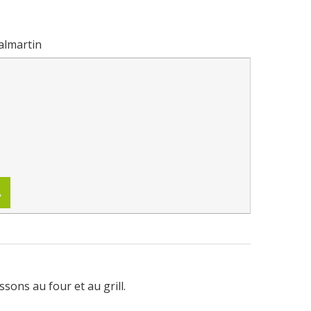
Valmartin
A
sons au four et au grill.