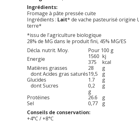
Ingrédients:
Fromage à pâte pressée cuite
Ingrédients :
Lait
* de vache pasteurisé origine 
terre*
*issu de l'agriculture biologique
28% de MG dans le produit fini, 45% MG/ES
Décla. nutrit. Moy.
Pour 100 g
1560
kj
Energie
375
kcal
Matières grasses
28
g
dont Acides gras saturés
19,5
g
Glucides
1.7
g
dont Sucres
0,2
g
g
Protéines
26.6
g
Sel
0,77
g
Conseils de conservation:
+4°C / +8°C