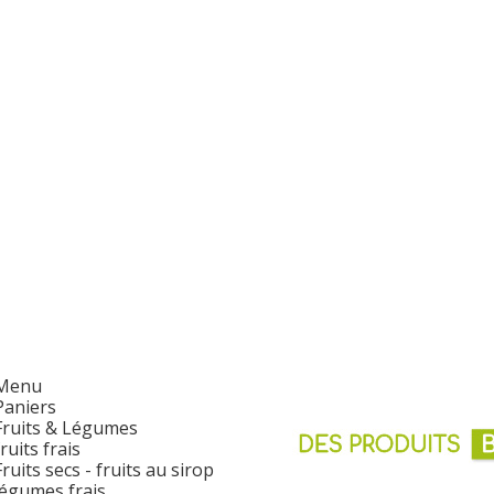
Menu
Paniers
Fruits & Légumes
fruits frais
Fruits secs - fruits au sirop
légumes frais