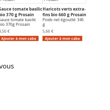
Sauce tomate basilic
Haricots verts extra-
bio 370 g Prosain
fins bio 660 g Prosain
Sauce tomate basilic
Poids net égoutté: 345
bio 370g Prosain
g.
3,50 €
5,66 €
Ajouter à mon caba
Ajouter à mon caba
 vous