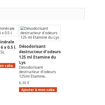
inérale
Désodorisant
6 x 0.5 l.
destructeur d'odeurs
.5L
125 ml Etamine du
Lys
on caba
Désodorisant
destructeur d'odeurs
125ml Etamine...
6,30 €
Ajouter à mon caba