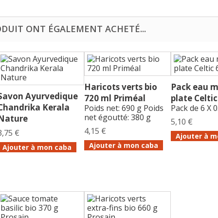
ODUIT ONT ÉGALEMENT ACHETÉ...
Haricots verts bio
Pack eau m
Savon Ayurvedique
720 ml Priméal
plate Celtic 
Chandrika Kerala
Poids net: 690 g Poids
Pack de 6 X 0
net égoutté: 380 g
Nature
5,10 €
4,15 €
3,75 €
Ajouter à m
Ajouter à mon caba
Ajouter à mon caba