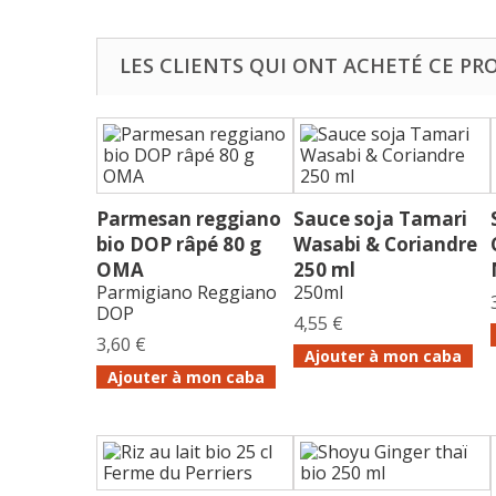
LES CLIENTS QUI ONT ACHETÉ CE PR
Parmesan reggiano
Sauce soja Tamari
bio DOP râpé 80 g
Wasabi & Coriandre
OMA
250 ml
Parmigiano Reggiano
250ml
DOP
4,55 €
3,60 €
Ajouter à mon caba
Ajouter à mon caba