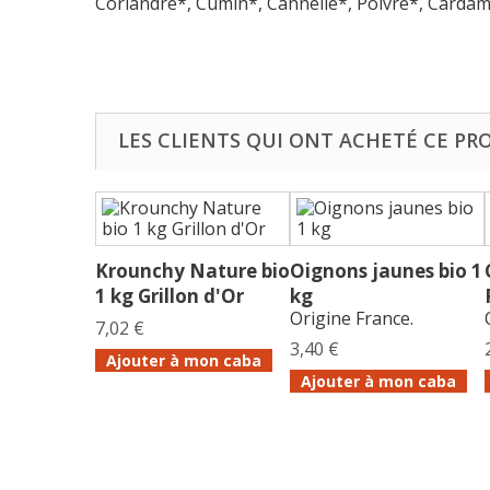
Coriandre*, Cumin*, Cannelle*, Poivre*, Cardam
LES CLIENTS QUI ONT ACHETÉ CE PR
Krounchy Nature bio
Oignons jaunes bio 1
1 kg Grillon d'Or
kg
Origine France.
7,02 €
3,40 €
Ajouter à mon caba
Ajouter à mon caba