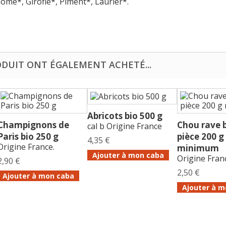
ome*, Girofle*, Piment*, Laurier*.
ODUIT ONT ÉGALEMENT ACHETÉ...
Abricots bio 500 g
Champignons de
Chou rave b
cal b Origine France
Paris bio 250 g
pièce 200 g
4,35 €
Origine France.
minimum
Ajouter à mon caba
Origine Fran
2,90 €
2,50 €
Ajouter à mon caba
Ajouter à m