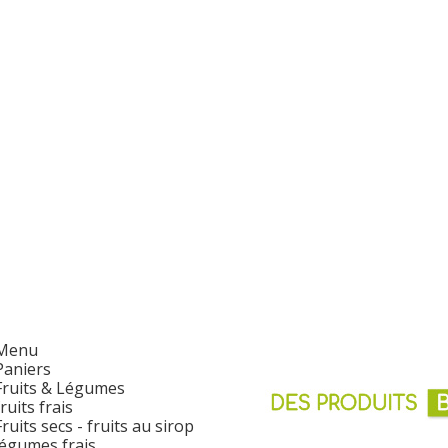
Menu
Paniers
Fruits & Légumes
fruits frais
Fruits secs - fruits au sirop
légumes frais