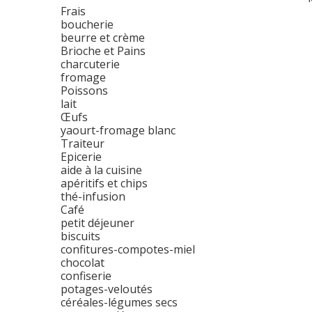
Frais
boucherie
beurre et crème
Brioche et Pains
charcuterie
fromage
Poissons
lait
Œufs
yaourt-fromage blanc
Traiteur
Epicerie
aide à la cuisine
apéritifs et chips
thé-infusion
Café
petit déjeuner
biscuits
confitures-compotes-miel
chocolat
confiserie
potages-veloutés
céréales-légumes secs