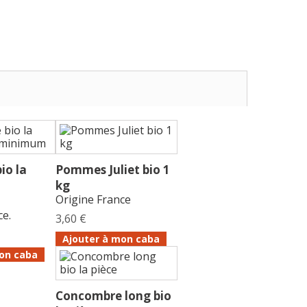
io la
Pommes Juliet bio 1
kg
Origine France
ce.
3,60 €
Ajouter à mon caba
on caba
Concombre long bio