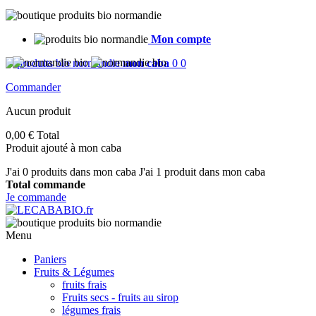
Mon compte
mon caba
0
0
Commander
Aucun produit
0,00 €
Total
Produit ajouté à mon caba
J'ai
0
produits dans mon caba
J'ai 1 produit dans mon caba
Total commande
Je commande
Menu
Paniers
Fruits & Légumes
fruits frais
Fruits secs - fruits au sirop
légumes frais