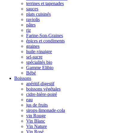
terrines et tapenades
sauces
plats cuisinés
raviolis
pâtes
riz
Farine-Son-Graines
épices et condiments
graines
huile-vinaigre
sel-sucre
spécialités bio
Gamme Elibio
Bébé
Boissons
apéritif-digestif
boissons végétales
cidre-bière-poiré
eau
jus de fruits
sirops-limonade-cola
vin Rouge
Vin Blanc
Vin Nature
Vin Rosé