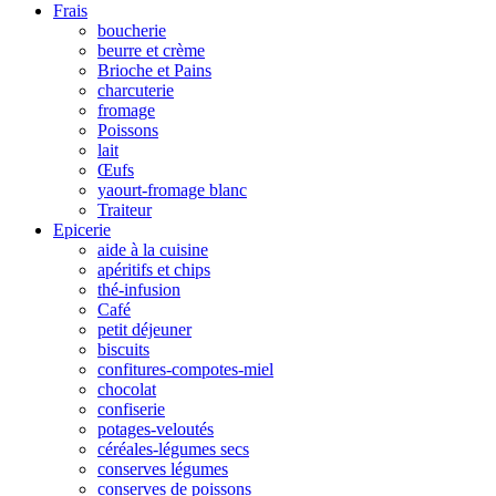
Frais
boucherie
beurre et crème
Brioche et Pains
charcuterie
fromage
Poissons
lait
Œufs
yaourt-fromage blanc
Traiteur
Epicerie
aide à la cuisine
apéritifs et chips
thé-infusion
Café
petit déjeuner
biscuits
confitures-compotes-miel
chocolat
confiserie
potages-veloutés
céréales-légumes secs
conserves légumes
conserves de poissons