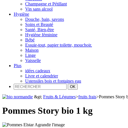
Champagne et Pétillant
Vin sans alcool
Hygiène
Douche, bain, savons
Soins et Beauté
Santé, Bien-être
Hygiène féminine
Bébé
Essuie-tout, papier toilette, mouchoir.
Maison
Linge
Vaisselle
Plus
idées cadeaux
Livre et calendrier
Ustensiles bois et fontaines eau
&gt;
Fruits & Légumes
>
fruits frais
>
Pommes Story b
Pommes Story bio 1 kg
Agrandir l'image