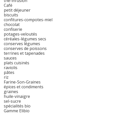
thé-infusion
Café
petit déjeuner
biscuits
confitures-compotes-miel
chocolat
confiserie
potages-veloutés
céréales-légumes secs
conserves légumes
conserves de poissons
terrines et tapenades
sauces
plats cuisinés
raviolis
pâtes
riz
Farine-Son-Graines
épices et condiments
graines
huile-vinaigre
sel-sucre
spécialités bio
Gamme Elibio