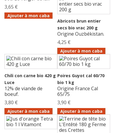
3,65 €
Ajouter à mon caba
Abricots brun entier
secs bio vrac 200 g
Origine Ouzbékistan.
4,25 €
Ajouter à mon caba
Chili con carne bio 420 g
Poires Guyot cal 60/70
Luce
bio 1 kg
12% de viande de
Origine France Cal
boeuf.
65/75
3,80 €
3,90 €
Ajouter à mon caba
Ajouter à mon caba