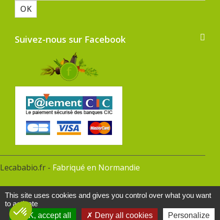
OK
Suivez-nous sur Facebook
Lecababio.fr -
Fabriqué en Normandie
This site uses cookies and gives you control over what you want
to activate
OK, accept all
Deny all cookies
Personalize