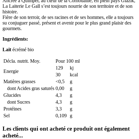
Ancrée à Quimper, au cœur de la Cornouaille, en plein pays Glazik,
La Laiterie Le Gall s’est toujours nourrie de son territoire et de son
histoire.
Fière de son terroir, de ses racines et de ses hommes, elle a toujours
su conjuguer passé, présent et avenir pour le plus grand plaisir des
gourmets.
Ingrédients:
Lait
écrémé bio
Décla. nutrit. Moy.
Pour 100 ml
129
kj
Energie
30
kcal
Matières grasses
<0,5
g
dont Acides gras saturés
0,00
g
Glucides
4,3
g
dont Sucres
4,3
g
Protéines
3,3
g
Sel
0,109
g
Les clients qui ont acheté ce produit ont également
acheté...