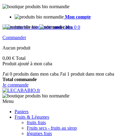
Mon compte
mon caba
0
0
Commander
Aucun produit
0,00 €
Total
Produit ajouté à mon caba
J'ai
0
produits dans mon caba
J'ai 1 produit dans mon caba
Total commande
Je commande
Menu
Paniers
Fruits & Légumes
fruits frais
Fruits secs - fruits au sirop
légumes frais