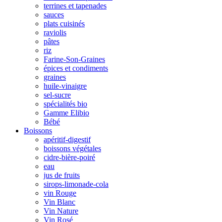
terrines et tapenades
sauces
plats cuisinés
raviolis
pâtes
riz
Farine-Son-Graines
épices et condiments
graines
huile-vinaigre
sel-sucre
spécialités bio
Gamme Elibio
Bébé
Boissons
apéritif-digestif
boissons végétales
cidre-bière-poiré
eau
jus de fruits
sirops-limonade-cola
vin Rouge
Vin Blanc
Vin Nature
Vin Rosé