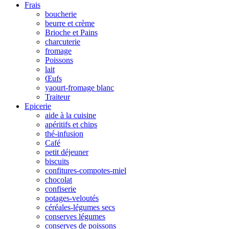
Frais
boucherie
beurre et crème
Brioche et Pains
charcuterie
fromage
Poissons
lait
Œufs
yaourt-fromage blanc
Traiteur
Epicerie
aide à la cuisine
apéritifs et chips
thé-infusion
Café
petit déjeuner
biscuits
confitures-compotes-miel
chocolat
confiserie
potages-veloutés
céréales-légumes secs
conserves légumes
conserves de poissons