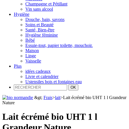
Champagne et Pétillant
Vin sans alcool
Hygiène
Douche, bain, savons
Soins et Beauté
Santé, Bien-être
Hygiène féminine
Bébé
Essuie-tout, papier toilette, mouchoir.
Maison
Linge
Vaisselle
Plus
idées cadeaux
Livre et calendrier
Ustensiles bois et fontaines eau
&gt;
Frais
>
lait
>
Lait écrémé bio UHT 1 l Grandeur
Nature
Lait écrémé bio UHT 1 l
Grandeur Nature