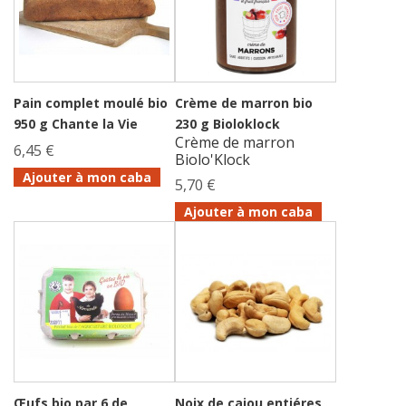
Pain complet moulé bio
Crème de marron bio
950 g Chante la Vie
230 g Bioloklock
Crème de marron
6,45 €
Biolo'Klock
Ajouter à mon caba
5,70 €
Ajouter à mon caba
Œufs bio par 6 de
Noix de cajou entiéres