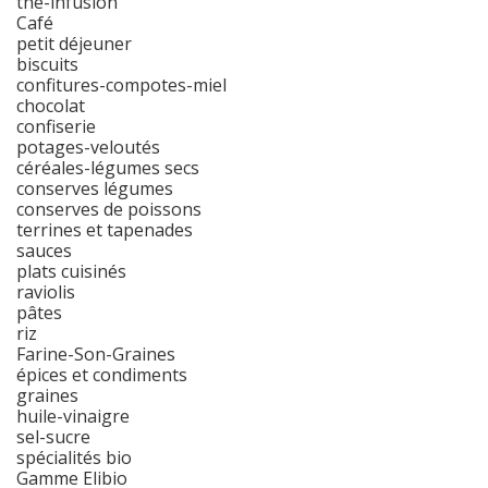
thé-infusion
Café
petit déjeuner
biscuits
confitures-compotes-miel
chocolat
confiserie
potages-veloutés
céréales-légumes secs
conserves légumes
conserves de poissons
terrines et tapenades
sauces
plats cuisinés
raviolis
pâtes
riz
Farine-Son-Graines
épices et condiments
graines
huile-vinaigre
sel-sucre
spécialités bio
Gamme Elibio