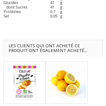
Glucides
41
g
dont Sucres
41
g
Protéines
0,7
g
Sel
0,05
g
LES CLIENTS QUI ONT ACHETÉ CE
PRODUIT ONT ÉGALEMENT ACHETÉ...