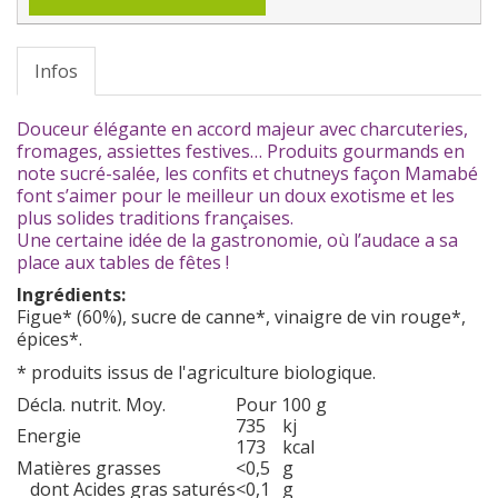
Infos
Douceur élégante en accord majeur avec charcuteries,
fromages, assiettes festives… Produits gourmands en
note sucré-salée, les confits et chutneys façon Mamabé
font s’aimer pour le meilleur un doux exotisme et les
plus solides traditions françaises.
Une certaine idée de la gastronomie, où l’audace a sa
place aux tables de fêtes !
Ingrédients:
Figue* (60%), sucre de canne*, vinaigre de vin rouge*,
épices*.
* produits issus de l'agriculture biologique.
Décla. nutrit. Moy.
Pour 100 g
735
kj
Energie
173
kcal
Matières grasses
<0,5
g
dont Acides gras saturés
<0,1
g