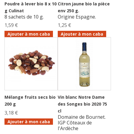
Poudre à lever bio 8 x 10
Citron jaune bio la pièce
g Culinat
env 250 g.
8 sachets de 10 g.
Origine Espagne.
1,59 €
1,25 €
Ajouter à mon caba
Ajouter à mon caba
Mélange fruits secs bio
Vin blanc Notre Dame
200 g
des Songes bio 2020 75
cl
3,18 €
Domaine de Bournet.
Ajouter à mon caba
IGP Côteaux de
l'Ardèche