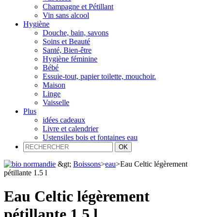
Champagne et Pétillant
Vin sans alcool
Hygiène
Douche, bain, savons
Soins et Beauté
Santé, Bien-être
Hygiène féminine
Bébé
Essuie-tout, papier toilette, mouchoir.
Maison
Linge
Vaisselle
Plus
idées cadeaux
Livre et calendrier
Ustensiles bois et fontaines eau
&gt;
Boissons
>
eau
>
Eau Celtic légèrement
pétillante 1.5 l
Eau Celtic légèrement
pétillante 1.5 l