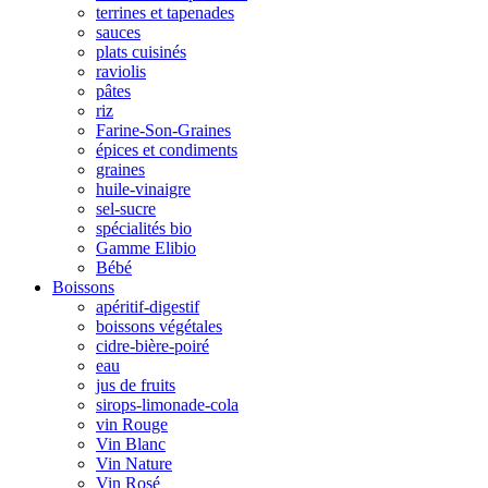
terrines et tapenades
sauces
plats cuisinés
raviolis
pâtes
riz
Farine-Son-Graines
épices et condiments
graines
huile-vinaigre
sel-sucre
spécialités bio
Gamme Elibio
Bébé
Boissons
apéritif-digestif
boissons végétales
cidre-bière-poiré
eau
jus de fruits
sirops-limonade-cola
vin Rouge
Vin Blanc
Vin Nature
Vin Rosé