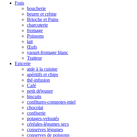
Frais
boucherie
beurre et crème
Brioche et Pains
charcuterie
fromage
Poissons
lait
Œufs
yaourt-fromage blanc
Traiteur
Epicerie
aide à la cuisine
apéritifs et chips
thé-infusion
Café
petit déjeuner
biscuits
confitures-compotes-miel
chocolat
confiserie
potages-veloutés
céréales-légumes secs
conserves légumes
conserves de poissons