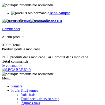
Mon compte
mon caba
0
0
Commander
Aucun produit
0,00 €
Total
Produit ajouté à mon caba
J'ai
0
produits dans mon caba
J'ai 1 produit dans mon caba
Total commande
Je commande
Menu
Paniers
Fruits & Légumes
fruits frais
Fruits secs - fruits au sirop
légumes frais