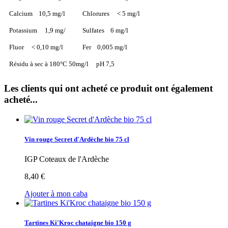
Calcium 10,5 mg/l
Chlorures < 5 mg/l
Potassium 1,9 mg/
Sulfates 6 mg/l
Fluor < 0,10 mg/l
Fer 0,005 mg/l
Résidu à sec à 180°C 50mg/l pH 7,5
Les clients qui ont acheté ce produit ont également
acheté...
Vin rouge Secret d'Ardèche bio 75 cl
IGP Coteaux de l'Ardèche
8,40 €
Ajouter à mon caba
Tartines Ki'Kroc chataigne bio 150 g