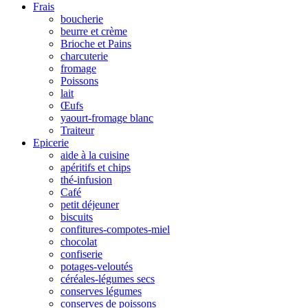
Frais
boucherie
beurre et crème
Brioche et Pains
charcuterie
fromage
Poissons
lait
Œufs
yaourt-fromage blanc
Traiteur
Epicerie
aide à la cuisine
apéritifs et chips
thé-infusion
Café
petit déjeuner
biscuits
confitures-compotes-miel
chocolat
confiserie
potages-veloutés
céréales-légumes secs
conserves légumes
conserves de poissons