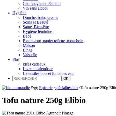
Champagne et Pétillant
Vin sans alcool
Hygiène
Douche, bain, savons
Soins et Beauté
Santé, Bien-être
Hygiène féminine
Bébé
Essuie-tout, papier toilette, mouchoir.
Maison
Linge
Vaisselle
Plus
idées cadeaux
Livre et calendrier
Ustensiles bois et fontaines eau
&gt;
Epicerie
>
spécialités bio
>
Tofu nature 250g Elib
Tofu nature 250g Elibio
Agrandir l'image