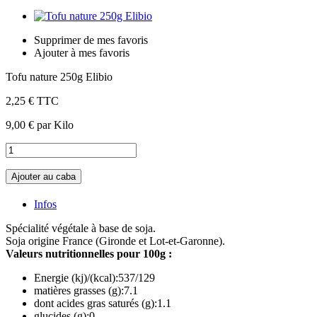
Supprimer de mes favoris
Ajouter à mes favoris
Tofu nature 250g Elibio
2,25 €
TTC
9,00 €
par Kilo
Ajouter au caba
Infos
Spécialité végétale à base de soja.
Soja origine France (Gironde et Lot-et-Garonne).
Valeurs nutritionnelles pour 100g :
Energie (kj)/(kcal):537/129
matières grasses (g):7.1
dont acides gras saturés (g):1.1
glucides (g):0