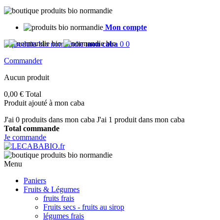
Mon compte
mon caba
0
0
Commander
Aucun produit
0,00 €
Total
Produit ajouté à mon caba
J'ai
0
produits dans mon caba
J'ai 1 produit dans mon caba
Total commande
Je commande
Menu
Paniers
Fruits & Légumes
fruits frais
Fruits secs - fruits au sirop
légumes frais