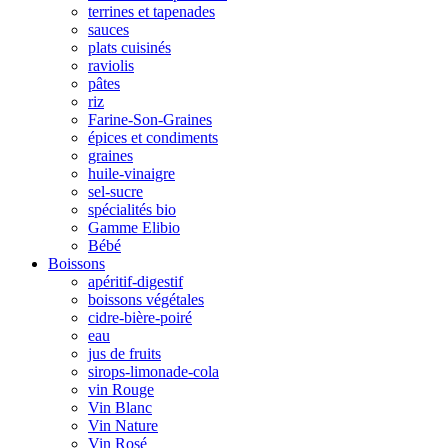
terrines et tapenades
sauces
plats cuisinés
raviolis
pâtes
riz
Farine-Son-Graines
épices et condiments
graines
huile-vinaigre
sel-sucre
spécialités bio
Gamme Elibio
Bébé
Boissons
apéritif-digestif
boissons végétales
cidre-bière-poiré
eau
jus de fruits
sirops-limonade-cola
vin Rouge
Vin Blanc
Vin Nature
Vin Rosé