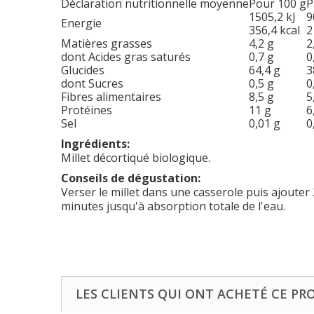
Déclaration nutritionnelle moyenne
Pour 100 g
P
1505,2 kJ
9
Energie
356,4 kcal
2
Matières grasses
4,2 g
2
dont Acides gras saturés
0,7 g
0
Glucides
64,4 g
3
dont Sucres
0,5 g
0
Fibres alimentaires
8,5 g
5
Protéines
11 g
6
Sel
0,01 g
0
Ingrédients:
Millet décortiqué biologique.
Conseils de dégustation:
Verser le millet dans une casserole puis ajouter 
minutes jusqu'à absorption totale de l'eau.
LES CLIENTS QUI ONT ACHETÉ CE PR