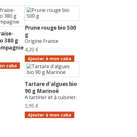
Prune rouge bio 500
raise-
g
o 380 g
Origine France
Compagnie
4,20 €
Ajouter à mon caba
on caba
Tartare d'algues bio
90 g Marinoë
A tartiner et à cuisiner.
3,95 €
Ajouter à mon caba