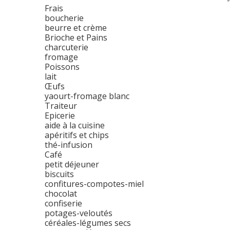
Frais
boucherie
beurre et crème
Brioche et Pains
charcuterie
fromage
Poissons
lait
Œufs
yaourt-fromage blanc
Traiteur
Epicerie
aide à la cuisine
apéritifs et chips
thé-infusion
Café
petit déjeuner
biscuits
confitures-compotes-miel
chocolat
confiserie
potages-veloutés
céréales-légumes secs