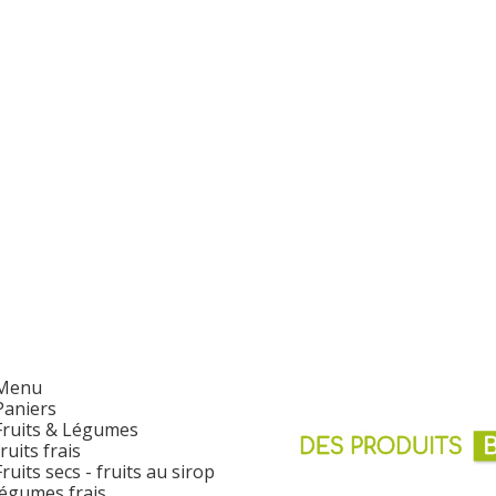
Menu
Paniers
Fruits & Légumes
fruits frais
Fruits secs - fruits au sirop
légumes frais