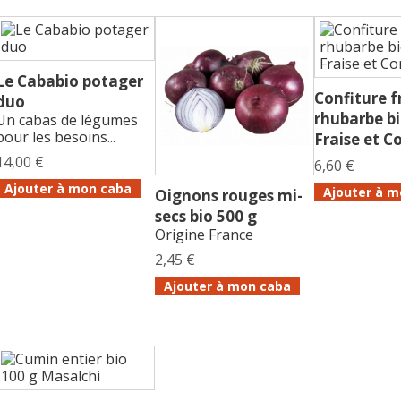
Le Cababio potager
Confiture f
duo
rhubarbe bi
Un cabas de légumes
pour les besoins...
Fraise et 
14,00 €
6,60 €
Ajouter à mon caba
Ajouter à m
Oignons rouges mi-
secs bio 500 g
Origine France
2,45 €
Ajouter à mon caba