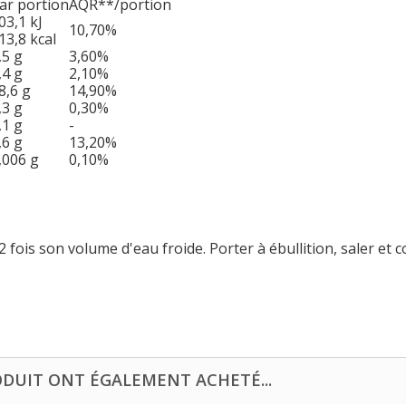
ar portion
AQR**/portion
03,1 kJ
10,70%
13,8 kcal
,5 g
3,60%
,4 g
2,10%
8,6 g
14,90%
,3 g
0,30%
,1 g
-
,6 g
13,20%
,006 g
0,10%
2 fois son volume d'eau froide. Porter à ébullition, saler et 
ODUIT ONT ÉGALEMENT ACHETÉ...