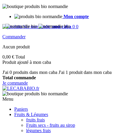
Mon compte
mon caba
0
0
Commander
Aucun produit
0,00 €
Total
Produit ajouté à mon caba
J'ai
0
produits dans mon caba
J'ai 1 produit dans mon caba
Total commande
Je commande
Menu
Paniers
Fruits & Légumes
fruits frais
Fruits secs - fruits au sirop
légumes frais