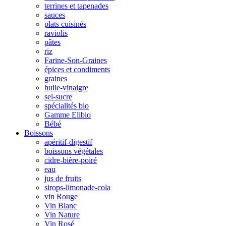
terrines et tapenades
sauces
plats cuisinés
raviolis
pâtes
riz
Farine-Son-Graines
épices et condiments
graines
huile-vinaigre
sel-sucre
spécialités bio
Gamme Elibio
Bébé
Boissons
apéritif-digestif
boissons végétales
cidre-bière-poiré
eau
jus de fruits
sirops-limonade-cola
vin Rouge
Vin Blanc
Vin Nature
Vin Rosé