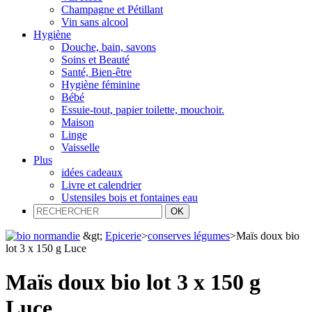
Champagne et Pétillant
Vin sans alcool
Hygiène
Douche, bain, savons
Soins et Beauté
Santé, Bien-être
Hygiène féminine
Bébé
Essuie-tout, papier toilette, mouchoir.
Maison
Linge
Vaisselle
Plus
idées cadeaux
Livre et calendrier
Ustensiles bois et fontaines eau
&gt;
Epicerie
>
conserves légumes
>
Maïs doux bio
lot 3 x 150 g Luce
Maïs doux bio lot 3 x 150 g
Luce