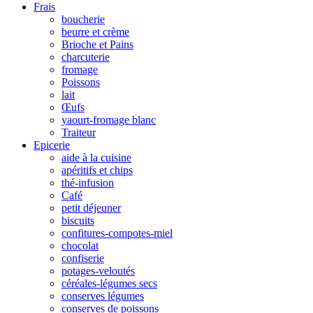
Frais
boucherie
beurre et crème
Brioche et Pains
charcuterie
fromage
Poissons
lait
Œufs
yaourt-fromage blanc
Traiteur
Epicerie
aide à la cuisine
apéritifs et chips
thé-infusion
Café
petit déjeuner
biscuits
confitures-compotes-miel
chocolat
confiserie
potages-veloutés
céréales-légumes secs
conserves légumes
conserves de poissons