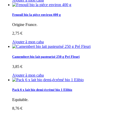
Ajouter à mon caba
Fenouil bio la piéce environ 400 g
Origine France.
2,75 €
Ajouter à mon caba
Camembert bio lait pasteurisé 250 g Pré Fleuri
3,85 €
Ajouter à mon caba
Pack 6 x lait bio demi-écrémé bio 1 Elibio
Equitable.
8,76 €