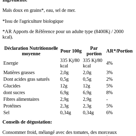
Maïs doux en grains*, eau, sel de mer.
*Issu de l'agriculture biologique
*AR Apports de Référence pour un adulte type (8400Kj / 2000
kcal).
Déclaration Nutritionnelle
Par
Pour 100g
AR*/Portion
moyenne
portion
335 Kj/80
335 Kj/80
Energie
4%
kcal
kcal
Matières grasses
2,0g
2,0g
3%
Dont acides gras saturés
0,5g
0,5g
2%
Glucides
12g
12g
5%
dont sucres
6,9g
6,9g
8%
Fibres alimentaires
2,9g
2,9g
-
Protéines
2,3g
2,3g
5%
Sel
0,34g
0,34g
6%
Conseils de dégustation:
Consommer froid, mélangé avec des tomates, des morceaux