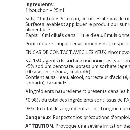
Ingrédients:
1 bouchon = 25ml
Sols : 10ml dans 5L d'eau, ne nécessite pas de ri
Surfaces lavables : appliquer le produit pur sur
alimentaire.
Tapis: 10ml dilués dans 1 litre d'eau. Emulsionne
Pour réduire l'impact environnemental, respecte
EN CAS DE CONTACT AVEC LES YEUX: rincer avec pr
5 à 15% agents de surface non ioniques (sucrièr
<5% sodium benzoate, potassium sorbate (agents 
(citral#, limonène#, linalool#).
Contient aussi : eau, alcool, correcteur d'acidité
romarin), caramel*.
#Ingrédients naturellement présents dans les hu
*0.08% du total des ingrédients sont issus de l'A
98% du total des ingrédients sont d'origine natur
Dangereux
. Respectez les précautions d'emploi
ATTENTION.
Provoque une sévère irritation des