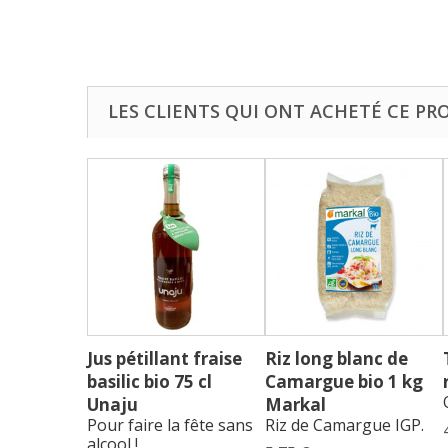
LES CLIENTS QUI ONT ACHETÉ CE PR
Jus pétillant fraise
Riz long blanc de
basilic bio 75 cl
Camargue bio 1 kg
Unaju
Markal
Pour faire la fête sans
Riz de Camargue IGP.
alcool !