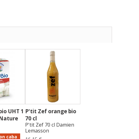
 bio UHT 1
P'tit Zef orange bio
 Nature
70 cl
P'tit Zef 70 cl Damien
Lemasson
on caba