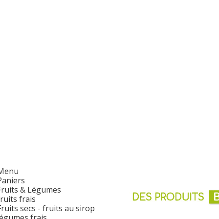
Menu
Paniers
Fruits & Légumes
fruits frais
Fruits secs - fruits au sirop
légumes frais