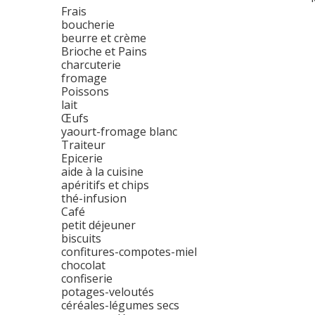
Frais
boucherie
beurre et crème
Brioche et Pains
charcuterie
fromage
Poissons
lait
Œufs
yaourt-fromage blanc
Traiteur
Epicerie
aide à la cuisine
apéritifs et chips
thé-infusion
Café
petit déjeuner
biscuits
confitures-compotes-miel
chocolat
confiserie
potages-veloutés
céréales-légumes secs