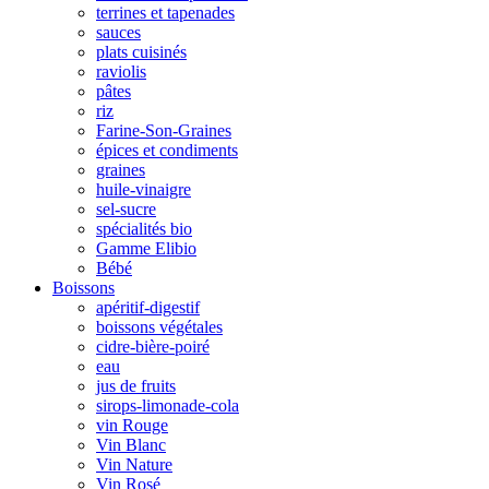
terrines et tapenades
sauces
plats cuisinés
raviolis
pâtes
riz
Farine-Son-Graines
épices et condiments
graines
huile-vinaigre
sel-sucre
spécialités bio
Gamme Elibio
Bébé
Boissons
apéritif-digestif
boissons végétales
cidre-bière-poiré
eau
jus de fruits
sirops-limonade-cola
vin Rouge
Vin Blanc
Vin Nature
Vin Rosé