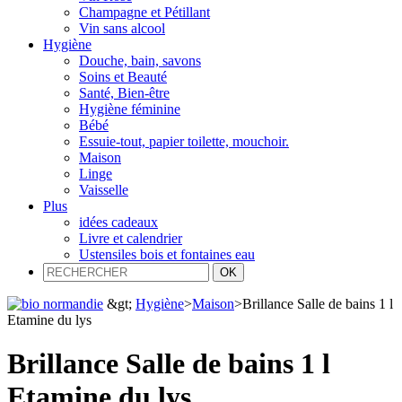
Champagne et Pétillant
Vin sans alcool
Hygiène
Douche, bain, savons
Soins et Beauté
Santé, Bien-être
Hygiène féminine
Bébé
Essuie-tout, papier toilette, mouchoir.
Maison
Linge
Vaisselle
Plus
idées cadeaux
Livre et calendrier
Ustensiles bois et fontaines eau
&gt;
Hygiène
>
Maison
>
Brillance Salle de bains 1 l
Etamine du lys
Brillance Salle de bains 1 l
Etamine du lys