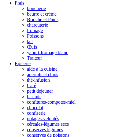
Frais
boucherie
beurre et crème
Brioche et Pains
charcuterie
fromage
Poissons
lait
Œufs
yaourt-fromage blanc
Traiteur
Epicerie
aide à la cuisine
apéritifs et chips
thé-infusion
Café
petit déjeuner
biscuits
confitures-compotes-miel
chocolat
confiserie
potages-veloutés
céréales-légumes secs
conserves légumes
conserves de poissons