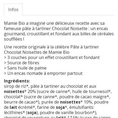
Infos
Mamie
Bio
a imaginé une délicieuse recette avec sa
fameuse pâte à tartiner Chocolat Noisette : un encas
gourmand, croustillant et fondant aux billes de céréales
soufflées !
Une recette originale à la célèbre Pâte à tartiner
Chocolat Noisettes de Mamie Bio
> 3 couches pour un effet croustillant et fondant
> Source de fibres
> Sans huile de palme
> Un encas nomade à emporter partout
Ingrédients:
sirop de riz*, pâte à tartiner au chocolat et aux
noisettes
* 20% (sucre de canne*, huile de tournesol*,
chocolat* (sucre de canne*, poudre de cacao maigre*,
beurre de cacao*), purée de
noisettes
* 10%, poudre
de
lait
écrémé*, farine de
soja
*, émulsifiants:
lécithines* (
soja
), poudre de vanille bourbon*),
chocolat de couverture au
lait
* 17,5% (sucre de canne