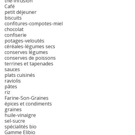
thé-infusion
Café
petit déjeuner
biscuits
confitures-compotes-miel
chocolat
confiserie
potages-veloutés
céréales-légumes secs
conserves légumes
conserves de poissons
terrines et tapenades
sauces
plats cuisinés
raviolis
pâtes
riz
Farine-Son-Graines
épices et condiments
graines
huile-vinaigre
sel-sucre
spécialités bio
Gamme Elibio