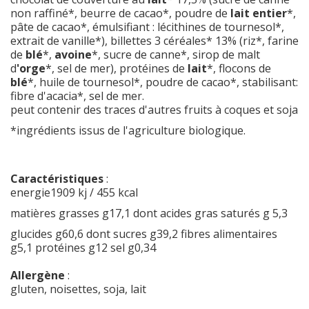
non raffiné*, beurre de cacao*, poudre de
lait entier
*,
pâte de cacao*, émulsifiant : lécithines de tournesol*,
extrait de vanille*), billettes 3 céréales* 13% (riz*, farine
de
blé
*,
avoine
*, sucre de canne*, sirop de malt
d
'orge
*, sel de mer), protéines de
lait
*, flocons de
blé
*, huile de tournesol*, poudre de cacao*, stabilisant:
fibre d'acacia*, sel de mer.
peut contenir des traces d'autres fruits à coques et soja
*ingrédients issus de l'agriculture biologique.
Caractéristiques
:
energie1909 kj / 455 kcal
matières grasses g17,1 dont acides gras saturés g 5,3
glucides g60,6 dont sucres g39,2 fibres alimentaires
g5,1 protéines g12 sel g0,34
Allergène
:
gluten, noisettes, soja, lait