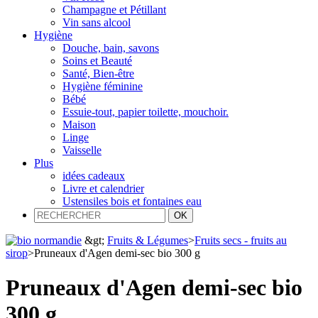
Champagne et Pétillant
Vin sans alcool
Hygiène
Douche, bain, savons
Soins et Beauté
Santé, Bien-être
Hygiène féminine
Bébé
Essuie-tout, papier toilette, mouchoir.
Maison
Linge
Vaisselle
Plus
idées cadeaux
Livre et calendrier
Ustensiles bois et fontaines eau
&gt;
Fruits & Légumes
>
Fruits secs - fruits au
sirop
>
Pruneaux d'Agen demi-sec bio 300 g
Pruneaux d'Agen demi-sec bio
300 g