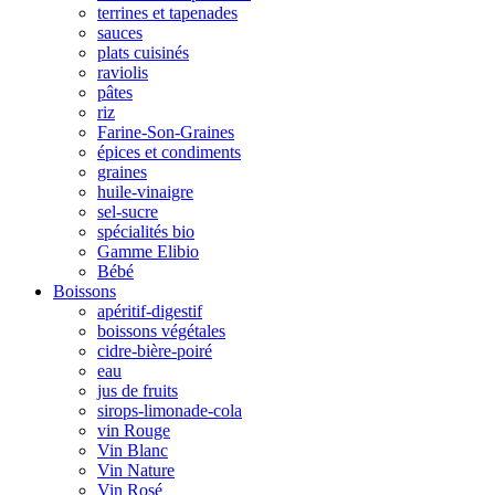
terrines et tapenades
sauces
plats cuisinés
raviolis
pâtes
riz
Farine-Son-Graines
épices et condiments
graines
huile-vinaigre
sel-sucre
spécialités bio
Gamme Elibio
Bébé
Boissons
apéritif-digestif
boissons végétales
cidre-bière-poiré
eau
jus de fruits
sirops-limonade-cola
vin Rouge
Vin Blanc
Vin Nature
Vin Rosé