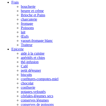
Frais
boucherie
beurre et crème
Brioche et Pains
charcuterie
fromage
Poissons
lait
Œufs
yaourt-fromage blanc
Traiteur
Epicerie
aide à la cuisine
apéritifs et chips
thé-infusion
Café
petit déjeuner
biscuits
confitures-compotes-miel
chocolat
confiserie
potages-veloutés
céréales-légumes secs
conserves légumes
conserves de poissons