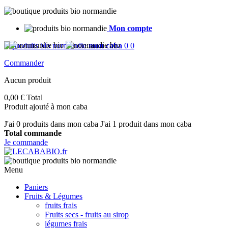
Mon compte
mon caba
0
0
Commander
Aucun produit
0,00 €
Total
Produit ajouté à mon caba
J'ai
0
produits dans mon caba
J'ai 1 produit dans mon caba
Total commande
Je commande
Menu
Paniers
Fruits & Légumes
fruits frais
Fruits secs - fruits au sirop
légumes frais