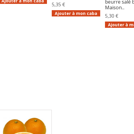
Ajouter à mon caba
beurre salé 
5,35 €
Maison...
Ajouter à mon caba
5,30 €
Ajouter à m