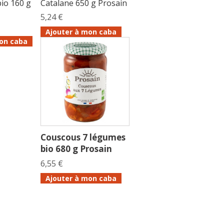
bio 160 g
Catalane 650 g Prosain
5,24 €
Ajouter à mon caba
on caba
Couscous 7 légumes
bio 680 g Prosain
6,55 €
Ajouter à mon caba