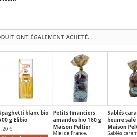
ODUIT ONT ÉGALEMENT ACHETÉ...
Spaghetti blanc bio
Petits financiers
Sablés car
500 g Elibio
amandes bio 160 g
beurre salé
Maison Peltier
Maison Pelt
1,20 €
Miel de France.
Sablés caram