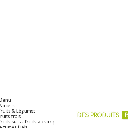
Menu
Paniers
Fruits & Légumes
fruits frais
Fruits secs - fruits au sirop
légumes frais