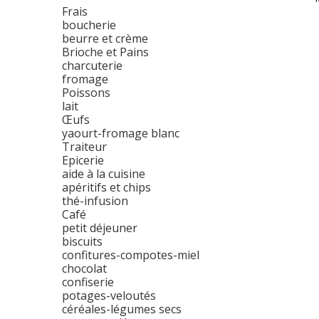
Frais
boucherie
beurre et crème
Brioche et Pains
charcuterie
fromage
Poissons
lait
Œufs
yaourt-fromage blanc
Traiteur
Epicerie
aide à la cuisine
apéritifs et chips
thé-infusion
Café
petit déjeuner
biscuits
confitures-compotes-miel
chocolat
confiserie
potages-veloutés
céréales-légumes secs