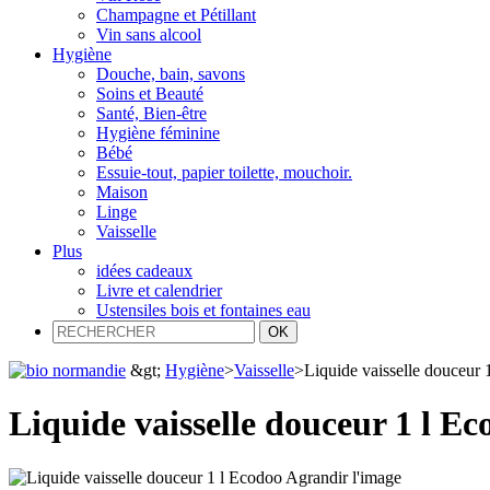
Champagne et Pétillant
Vin sans alcool
Hygiène
Douche, bain, savons
Soins et Beauté
Santé, Bien-être
Hygiène féminine
Bébé
Essuie-tout, papier toilette, mouchoir.
Maison
Linge
Vaisselle
Plus
idées cadeaux
Livre et calendrier
Ustensiles bois et fontaines eau
&gt;
Hygiène
>
Vaisselle
>
Liquide vaisselle douceur 
Liquide vaisselle douceur 1 l Ec
Agrandir l'image