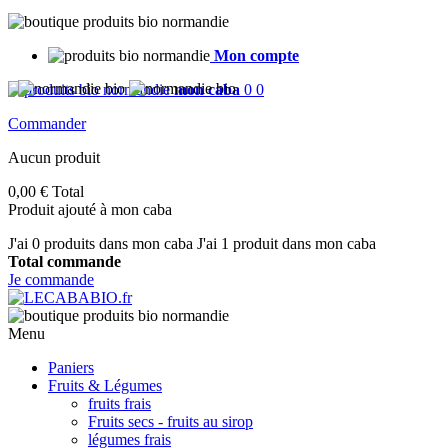
Mon compte
mon caba
0
0
Commander
Aucun produit
0,00 €
Total
Produit ajouté à mon caba
J'ai
0
produits dans mon caba
J'ai 1 produit dans mon caba
Total commande
Je commande
Menu
Paniers
Fruits & Légumes
fruits frais
Fruits secs - fruits au sirop
légumes frais