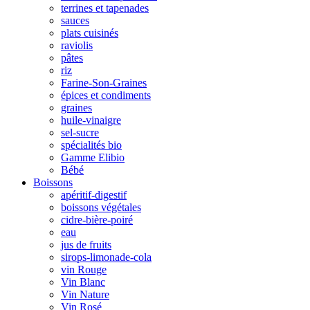
terrines et tapenades
sauces
plats cuisinés
raviolis
pâtes
riz
Farine-Son-Graines
épices et condiments
graines
huile-vinaigre
sel-sucre
spécialités bio
Gamme Elibio
Bébé
Boissons
apéritif-digestif
boissons végétales
cidre-bière-poiré
eau
jus de fruits
sirops-limonade-cola
vin Rouge
Vin Blanc
Vin Nature
Vin Rosé