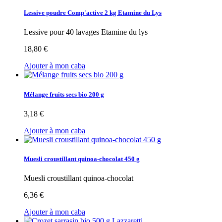
Lessive poudre Comp'active 2 kg Etamine du Lys
Lessive pour 40 lavages Etamine du lys
18,80 €
Ajouter à mon caba
Mélange fruits secs bio 200 g
3,18 €
Ajouter à mon caba
Muesli croustillant quinoa-chocolat 450 g
Muesli croustillant quinoa-chocolat
6,36 €
Ajouter à mon caba