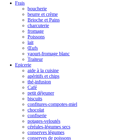
Frais
boucherie
beurre et crème
Brioche et Pains
charcuterie
fromage
Poissons
lait
Œufs
yaourt-fromage blanc
Traiteur
Epicerie
aide à la cuisine
apéritifs et chips
thé-infusion
Café
petit déjeuner
biscuits
confitures-compotes-miel
chocolat
confiserie
potages-veloutés
céréales-légumes secs
conserves légumes
conserves de poissons