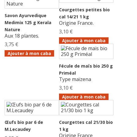
Courgettes petites bio
Savon Ayurvedique
cal 14/21 1 kg
Medimix 125 g Kerala
Origine France.
Nature
3,10 €
Aux 18 plantes.
Ajouter à mon caba
3,75 €
Ajouter à mon caba
Fécule de maïs bio 250 g
Priméal
Type maïzena
3,10 €
Ajouter à mon caba
Œufs bio par 6 de
Courgettes cal 21/30 bio
M.Lecaudey
1 kg
Origine France