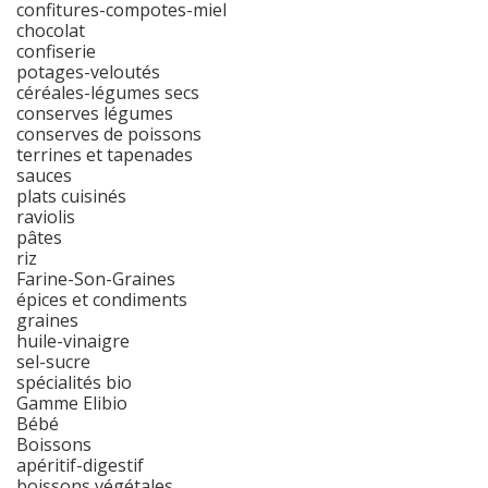
confitures-compotes-miel
chocolat
confiserie
potages-veloutés
céréales-légumes secs
conserves légumes
conserves de poissons
terrines et tapenades
sauces
plats cuisinés
raviolis
pâtes
riz
Farine-Son-Graines
épices et condiments
graines
huile-vinaigre
sel-sucre
spécialités bio
Gamme Elibio
Bébé
Boissons
apéritif-digestif
boissons végétales