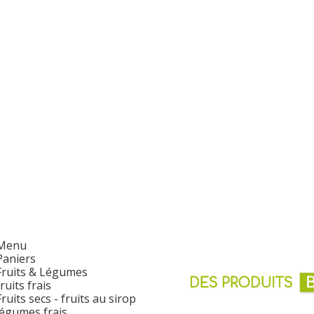
Menu
Paniers
Fruits & Légumes
fruits frais
Fruits secs - fruits au sirop
légumes frais