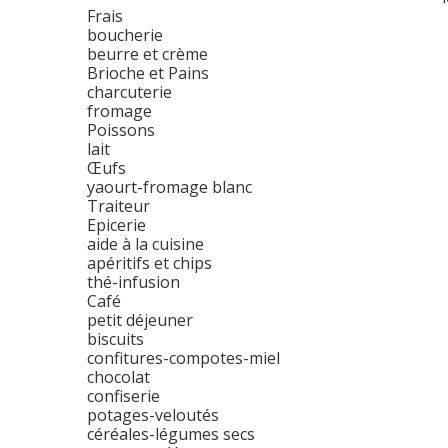
Frais
boucherie
beurre et crème
Brioche et Pains
charcuterie
fromage
Poissons
lait
Œufs
yaourt-fromage blanc
Traiteur
Epicerie
aide à la cuisine
apéritifs et chips
thé-infusion
Café
petit déjeuner
biscuits
confitures-compotes-miel
chocolat
confiserie
potages-veloutés
céréales-légumes secs