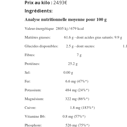
Prix au kilo :
24.93€
Ingrédients:
Analyse nutritionnelle moyenne pour 100 g
Valeur énergétique 2805 kj / 679 kcal
Matières grasses: 61.6 g - dont acides gras saturés: 9.9 g
Glucides disponibles: 2.5 g - dont sucres: 1.1
Fibres: 7 g
Protéines: 25.2 g
Sel:
0.00 g
Fer:
6.6 mg (47%*)
Potassium: 484 mg (24%*)
Magnésium: 322 mg (86%*)
Cuivre: 1.8 mg (183%*)
Vitamine B6:
0.8 mg (57%*)
Phosphore: 526 mg (75%*)