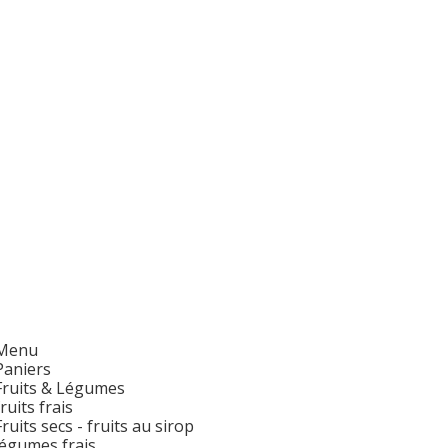
Menu
Paniers
Fruits & Légumes
fruits frais
Fruits secs - fruits au sirop
légumes frais