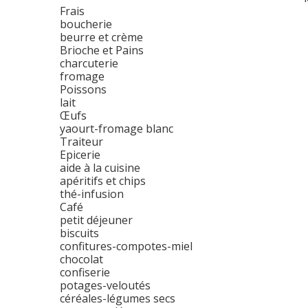
Frais
boucherie
beurre et crème
Brioche et Pains
charcuterie
fromage
Poissons
lait
Œufs
yaourt-fromage blanc
Traiteur
Epicerie
aide à la cuisine
apéritifs et chips
thé-infusion
Café
petit déjeuner
biscuits
confitures-compotes-miel
chocolat
confiserie
potages-veloutés
céréales-légumes secs