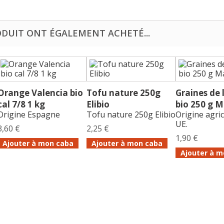
ODUIT ONT ÉGALEMENT ACHETÉ...
Orange Valencia bio
Tofu nature 250g
Graines de 
cal 7/8 1 kg
Elibio
bio 250 g M
Origine Espagne
Tofu nature 250g Elibio
Origine agri
UE.
3,60 €
2,25 €
1,90 €
Ajouter à mon caba
Ajouter à mon caba
Ajouter à m