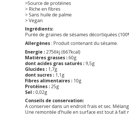
>Source de protéines
> Riche en fibres
> Sans huile de palme
> Vegan
Ingrédients:
Purée de graines de sésames décortiquées (100
Allergènes
: Produit contenant du sésame.
Energie :
2756kj (667kcal)
Matières grasses :
60g
dont acides gras saturés :
9,5g
Glucides :
1,7g
dont sucres :
1,1g
Fibres alimentaires :
10g
Protéines :
25g
Sel :
0,02g
Conseils de conservation:
A conserver dans un endroit frais et sec. Mélange
Une remontée d’huile en surface est tout à fait