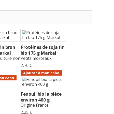
lin brun
Protéines de soja fin
arkal
bio 175 g Markal
culture non
Petits morceaux.
2,70 €
Ajouter à mon caba
on caba
Fenouil bio la piéce
environ 400 g
Origine France.
2,25 €