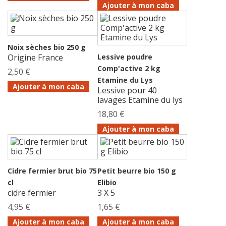
Ajouter à mon caba
Noix sèches bio 250 g
Origine France
Lessive poudre
Comp'active 2 kg
2,50 €
Etamine du Lys
Ajouter à mon caba
Lessive pour 40
lavages Etamine du lys
18,80 €
Ajouter à mon caba
Cidre fermier brut bio 75
Petit beurre bio 150 g
cl
Elibio
cidre fermier
3 X 5
4,95 €
1,65 €
Ajouter à mon caba
Ajouter à mon caba