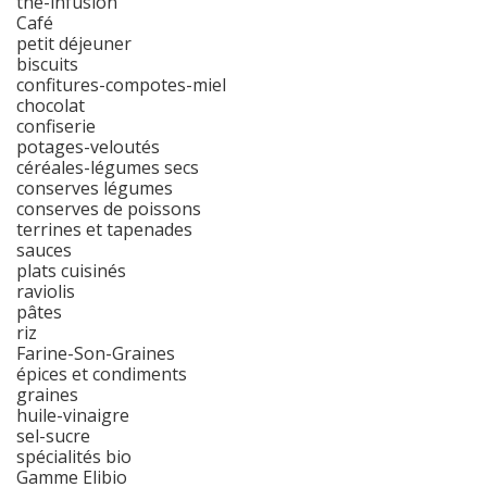
thé-infusion
Café
petit déjeuner
biscuits
confitures-compotes-miel
chocolat
confiserie
potages-veloutés
céréales-légumes secs
conserves légumes
conserves de poissons
terrines et tapenades
sauces
plats cuisinés
raviolis
pâtes
riz
Farine-Son-Graines
épices et condiments
graines
huile-vinaigre
sel-sucre
spécialités bio
Gamme Elibio