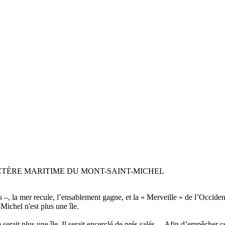
TÈRE MARITIME DU MONT-SAINT-MICHEL
es –, la mer recule, l’ensablement gagne, et la « Merveille » de l’Occi
Michel n'est plus une île.
e serait plus une île. Il serait encerclé de prés salés… Afin d’empêcher 