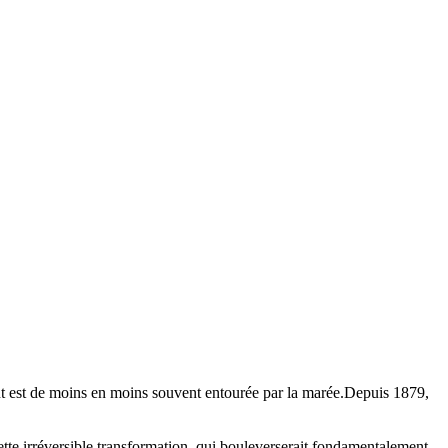
dent est de moins en moins souvent entourée par la marée.Depuis 1879,
cette irréversible transformation, qui bouleverserait fondamentalement