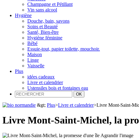
Champagne et Pétillant
Vin sans alcool
Hygiène
Douche, bain, savons
Soins et Beauté
Santé, Bien-être
Hygiène féminine
Bébé
Essuie-tout, papier toilette, mouchoir.
Maison
Linge
Vaisselle
Plus
idées cadeaux
Livre et calendrier
Ustensiles bois et fontaines eau
&gt;
Plus
>
Livre et calendrier
>
Livre Mont-Saint-Mich
Livre Mont-Saint-Michel, la pro
Agrandir l'image