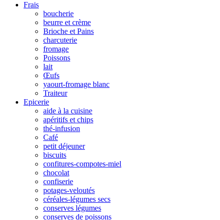
Frais
boucherie
beurre et crème
Brioche et Pains
charcuterie
fromage
Poissons
lait
Œufs
yaourt-fromage blanc
Traiteur
Epicerie
aide à la cuisine
apéritifs et chips
thé-infusion
Café
petit déjeuner
biscuits
confitures-compotes-miel
chocolat
confiserie
potages-veloutés
céréales-légumes secs
conserves légumes
conserves de poissons