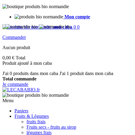
Mon compte
mon caba
0
0
Commander
Aucun produit
0,00 €
Total
Produit ajouté à mon caba
J'ai
0
produits dans mon caba
J'ai 1 produit dans mon caba
Total commande
Je commande
Menu
Paniers
Fruits & Légumes
fruits frais
Fruits secs - fruits au sirop
légumes frais