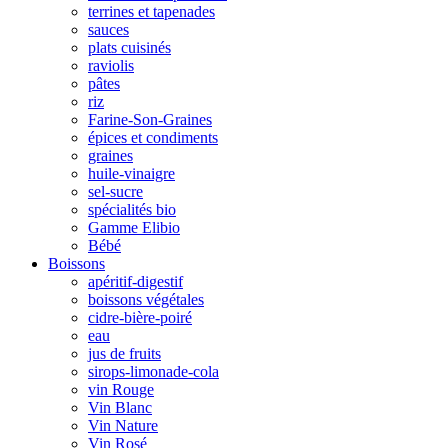
terrines et tapenades
sauces
plats cuisinés
raviolis
pâtes
riz
Farine-Son-Graines
épices et condiments
graines
huile-vinaigre
sel-sucre
spécialités bio
Gamme Elibio
Bébé
Boissons
apéritif-digestif
boissons végétales
cidre-bière-poiré
eau
jus de fruits
sirops-limonade-cola
vin Rouge
Vin Blanc
Vin Nature
Vin Rosé