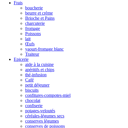
Frais
boucherie
beurre et crème
Brioche et Pains
charcuterie
fromage
Poissons
lait
Œufs
yaourt-fromage blanc
Traiteur
Epicerie
aide à la cuisine
apéritifs et chips
thé-infusion
Café
petit déjeuner
biscuits
confitures-compotes-miel
chocolat
confiserie
potages-veloutés
céréales-légumes secs
conserves légumes
conserves de poissons