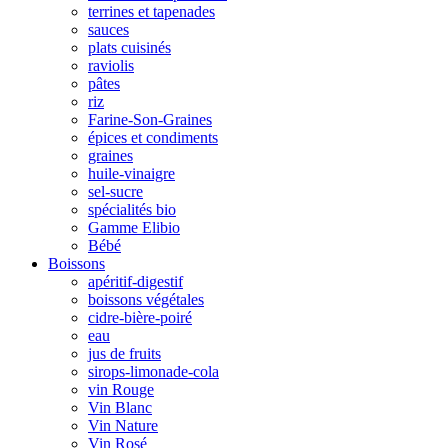
terrines et tapenades
sauces
plats cuisinés
raviolis
pâtes
riz
Farine-Son-Graines
épices et condiments
graines
huile-vinaigre
sel-sucre
spécialités bio
Gamme Elibio
Bébé
Boissons
apéritif-digestif
boissons végétales
cidre-bière-poiré
eau
jus de fruits
sirops-limonade-cola
vin Rouge
Vin Blanc
Vin Nature
Vin Rosé