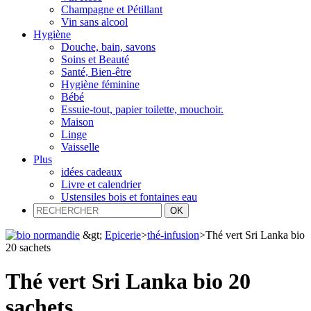
Champagne et Pétillant
Vin sans alcool
Hygiène
Douche, bain, savons
Soins et Beauté
Santé, Bien-être
Hygiène féminine
Bébé
Essuie-tout, papier toilette, mouchoir.
Maison
Linge
Vaisselle
Plus
idées cadeaux
Livre et calendrier
Ustensiles bois et fontaines eau
&gt;
Epicerie
>
thé-infusion
>
Thé vert Sri Lanka bio
20 sachets
Thé vert Sri Lanka bio 20
sachets