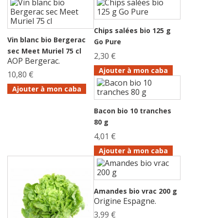
Chips salées bio 125 g
Vin blanc bio Bergerac
Go Pure
sec Meet Muriel 75 cl
2,30 €
AOP Bergerac.
Ajouter à mon caba
10,80 €
Ajouter à mon caba
Bacon bio 10 tranches
80 g
4,01 €
Ajouter à mon caba
Amandes bio vrac 200 g
Origine Espagne.
3,99 €