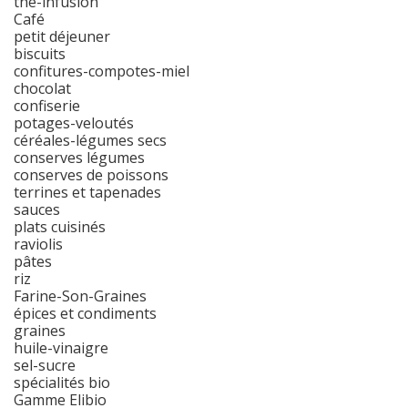
thé-infusion
Café
petit déjeuner
biscuits
confitures-compotes-miel
chocolat
confiserie
potages-veloutés
céréales-légumes secs
conserves légumes
conserves de poissons
terrines et tapenades
sauces
plats cuisinés
raviolis
pâtes
riz
Farine-Son-Graines
épices et condiments
graines
huile-vinaigre
sel-sucre
spécialités bio
Gamme Elibio