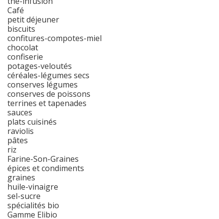
thé-infusion
Café
petit déjeuner
biscuits
confitures-compotes-miel
chocolat
confiserie
potages-veloutés
céréales-légumes secs
conserves légumes
conserves de poissons
terrines et tapenades
sauces
plats cuisinés
raviolis
pâtes
riz
Farine-Son-Graines
épices et condiments
graines
huile-vinaigre
sel-sucre
spécialités bio
Gamme Elibio