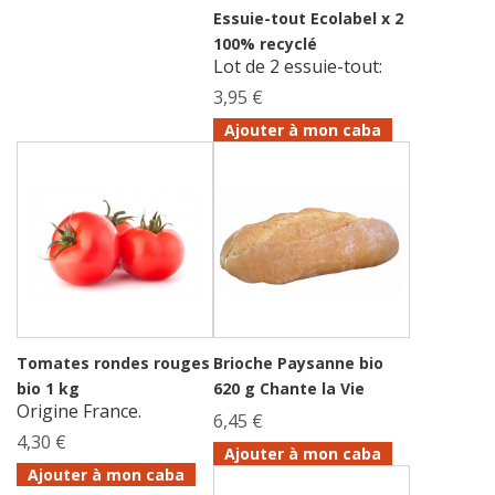
Essuie-tout Ecolabel x 2
100% recyclé
Lot de 2 essuie-tout:
3,95 €
Ajouter à mon caba
Tomates rondes rouges
Brioche Paysanne bio
bio 1 kg
620 g Chante la Vie
Origine France.
6,45 €
4,30 €
Ajouter à mon caba
Ajouter à mon caba