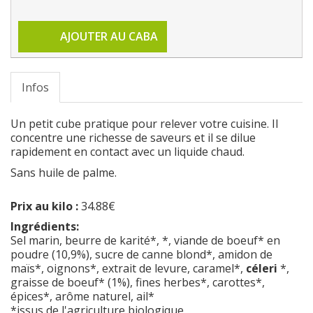
AJOUTER AU CABA
Infos
Un petit cube pratique pour relever votre cuisine. Il
concentre une richesse de saveurs et il se dilue
rapidement en contact avec un liquide chaud.
Sans huile de palme.
Prix au kilo :
34.88€
Ingrédients:
Sel marin, beurre de karité*, *, viande de boeuf* en
poudre (10,9%), sucre de canne blond*, amidon de
maïs*, oignons*, extrait de levure, caramel*,
céleri
*,
graisse de boeuf* (1%), fines herbes*, carottes*,
épices*, arôme naturel, ail*
*issus de l'agriculture biologique