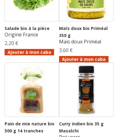
Salade bio à la pièce
Maïs doux bio Priméal
Origine France
350 g
Maïs doux Priméal
2,20 €
3,60 €
Ajouter à mon caba
Ajouter à mon caba
Pain de mie nature bio
Curry indien bio 35 g
500 g 14 tranches
Masalchi
Pot verre.