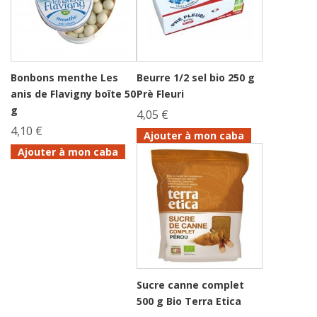
Bonbons menthe Les
Beurre 1/2 sel bio 250 g
anis de Flavigny boîte 50
Prè Fleuri
g
4,05 €
4,10 €
Ajouter à mon caba
Ajouter à mon caba
Sucre canne complet
500 g Bio Terra Etica