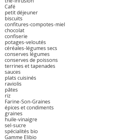
thé-infusion
Café
petit déjeuner
biscuits
confitures-compotes-miel
chocolat
confiserie
potages-veloutés
céréales-légumes secs
conserves légumes
conserves de poissons
terrines et tapenades
sauces
plats cuisinés
raviolis
pâtes
riz
Farine-Son-Graines
épices et condiments
graines
huile-vinaigre
sel-sucre
spécialités bio
Gamme Elibio