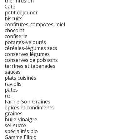
thé-infusion
Café
petit déjeuner
biscuits
confitures-compotes-miel
chocolat
confiserie
potages-veloutés
céréales-légumes secs
conserves légumes
conserves de poissons
terrines et tapenades
sauces
plats cuisinés
raviolis
pâtes
riz
Farine-Son-Graines
épices et condiments
graines
huile-vinaigre
sel-sucre
spécialités bio
Gamme Elibio