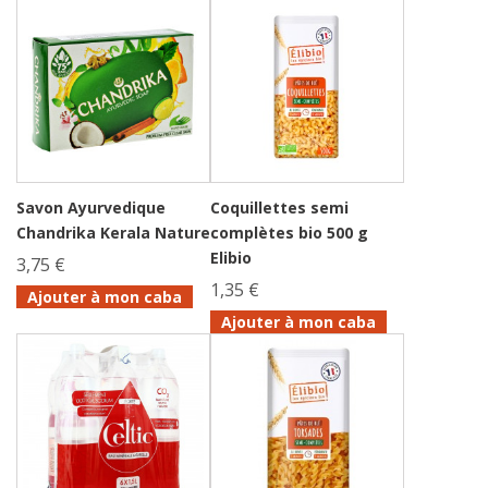
Savon Ayurvedique
Coquillettes semi
Chandrika Kerala Nature
complètes bio 500 g
Elibio
3,75 €
1,35 €
Ajouter à mon caba
Ajouter à mon caba